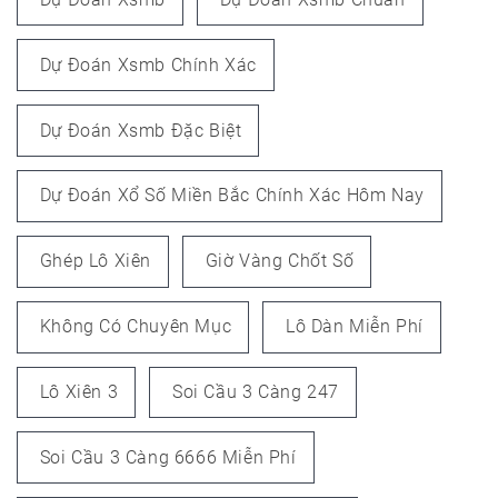
Dự Đoán Xsmb Chính Xác
Dự Đoán Xsmb Đặc Biệt
Dự Đoán Xổ Số Miền Bắc Chính Xác Hôm Nay
Ghép Lô Xiên
Giờ Vàng Chốt Số
Không Có Chuyên Mục
Lô Dàn Miễn Phí
Lô Xiên 3
Soi Cầu 3 Càng 247
Soi Cầu 3 Càng 6666 Miễn Phí