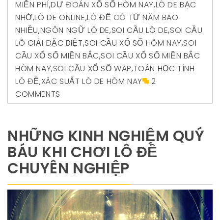
MIỄN PHÍ
,
DỰ ĐOÁN XỔ SỐ HÔM NAY
,
LÔ DE BẠC
NHỚ
,
LÔ DE ONLINE
,
LÔ ĐỀ CÓ TỪ NĂM BAO
NHIỀU
,
NGÔN NGỮ LÔ DE
,
SOI CẦU LÔ DE
,
SOI CẦU
LÔ GIẢI ĐẶC BIỆT
,
SOI CẦU XỔ SỐ HÔM NAY
,
SOI
CẦU XỔ SỐ MIỀN BẮC
,
SOI CẦU XỔ SỐ MIỀN BẮC
HÔM NAY
,
SOI CẦU XỔ SỐ WAP
,
TOÁN HỌC TÍNH
LÔ ĐỀ
,
XÁC SUẤT LÔ DE HÔM NAY
2
COMMENTS
NHỮNG KINH NGHIỆM QUÝ
BÁU KHI CHƠI LÔ ĐỀ
CHUYÊN NGHIỆP