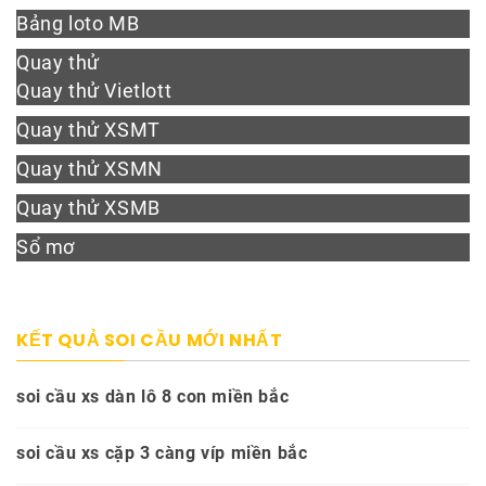
Bảng loto MB
Quay thử
Quay thử Vietlott
Quay thử XSMT
Quay thử XSMN
Quay thử XSMB
Sổ mơ
KẾT QUẢ SOI CẦU MỚI NHẤT
soi cầu xs dàn lô 8 con miền bắc
soi cầu xs cặp 3 càng víp miền bắc