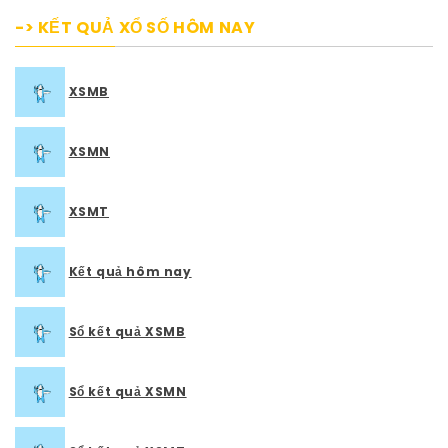
-> KẾT QUẢ XỔ SỐ HÔM NAY
XSMB
XSMN
XSMT
Kết quả hôm nay
Sổ kết quả XSMB
Sổ kết quả XSMN