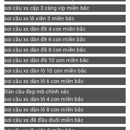
soi cầu xs cặp 3 càng víp miền bắc
soi cầu xs lô xiên 3 miền bắc
soi cầu xs dàn đề 4 con miền bắc
soi cầu xs dàn đề 6 con miền bắc
soi cầu xs dàn đề 8 con miền bắc
soi cầu xs dàn đề 10 con miền bắc
soi cầu xs dàn lô 10 con miền bắc
soi cầu xs dàn lô 6 con miền bắc
Dàn cầu đẹp mb chính xác
soi cầu xs dàn lô 4 con miền bắc
soi cầu xs dàn lô 8 con miền bắc
soi cầu xs đề đầu đuôi miền bắc