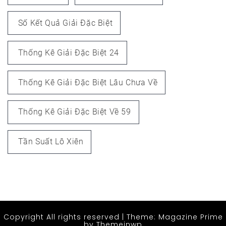
Số Kết Quả Giải Đặc Biệt
Thống Kê Giải Đặc Biệt 24
Thống Kê Giải Đặc Biệt Lâu Chưa Về
Thống Kê Giải Đặc Biệt Về 59
Tần Suất Lô Xiên
Copyright All rights reserved
|
Theme: Magazine Prime
by
Themeinwp