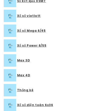
Sổ kết quả XSMT
Xổ số vietlott
Xổ số Mega 6/45
Xổ số Power 6/55
Max 3D
Max 4D
Thống kê
Xổ số điện toán 6x36