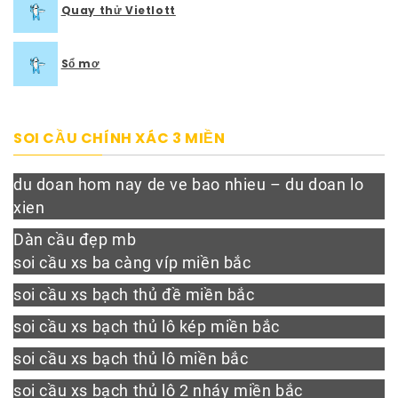
Quay thử Vietlott
Sổ mơ
SOI CẦU CHÍNH XÁC 3 MIỀN
du doan hom nay de ve bao nhieu – du doan lo
xien
Dàn cầu đẹp mb
soi cầu xs ba càng víp miền bắc
soi cầu xs bạch thủ đề miền bắc
soi cầu xs bạch thủ lô kép miền bắc
soi cầu xs bạch thủ lô miền bắc
soi cầu xs bạch thủ lô 2 nháy miền bắc