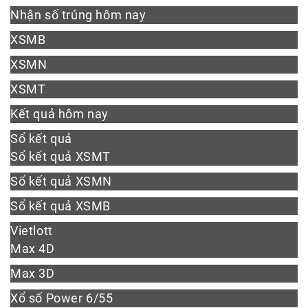
Nhận số trúng hôm nay
XSMB
XSMN
XSMT
Kết quả hôm nay
Sổ kết quả
Sổ kết quả XSMT
Sổ kết quả XSMN
Sổ kết quả XSMB
Vietlott
Max 4D
Max 3D
Xổ số Power 6/55