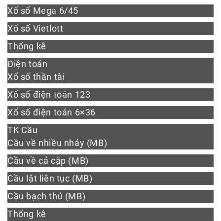
Xổ số Mega 6/45
Xổ số Vietlott
Thống kê
Điện toán
Xổ số thần tài
Xổ số điện toán 123
Xổ số điện toán 6×36
TK Cầu
Cầu về nhiều nháy (MB)
Cầu về cả cặp (MB)
Cầu lật liên tục (MB)
Cầu bạch thủ (MB)
Thống kê