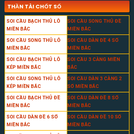
THẦN TÀI CHỐT SỐ
SOI CẦU BẠCH THỦ LÔ
SOI CẦU SONG THỦ ĐỀ
MIỀN BẮC
MIỀN BẮC
SOI CẦU SONG THỦ LÔ
SOI CẦU DÀN ĐỀ 4 SỐ
MIỀN BẮC
MIỀN BẮC
SOI CẦU BẠCH THỦ LÔ
SOI CẦU 3 CÀNG MIỀN
KÉP MIỀN BẮC
BẮC
SOI CẦU SONG THỦ LÔ
SOI CẦU DÀN 3 CÀNG 2
KÉP MIỀN BẮC
SỐ MIỀN BẮC
SOI CẦU BẠCH THỦ ĐỀ
SOI CẦU DÀN ĐỀ 8 SỐ
MIỀN BẮC
MIỀN BẮC
SOI CẦU DÀN ĐỀ 6 SỐ
SOI CẦU DÀN ĐỀ 10 SỐ
MIỀN BẮC
MIỀN BẮC