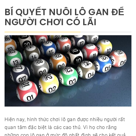
BÍ QUYẾT NUÔI LÔ GAN ĐỂ
NGƯỜI CHƠI CÓ LÃI
Hiện nay, hình thức chơi lô gan được nhiều người rất
quan tâm đặc biệt là các cao thủ. Vì họ cho rằng
những con lô gan ở mức độ nhất định sẽ cho kết quả