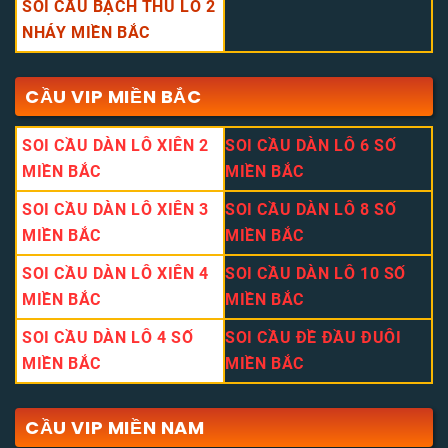
SOI CẦU BẠCH THỦ LÔ 2
NHÁY MIỀN BẮC
CẦU VIP MIỀN BẮC
SOI CẦU DÀN LÔ XIÊN 2
SOI CẦU DÀN LÔ 6 SỐ
MIỀN BẮC
MIỀN BẮC
SOI CẦU DÀN LÔ XIÊN 3
SOI CẦU DÀN LÔ 8 SỐ
MIỀN BẮC
MIỀN BẮC
SOI CẦU DÀN LÔ XIÊN 4
SOI CẦU DÀN LÔ 10 SỐ
MIỀN BẮC
MIỀN BẮC
SOI CẦU DÀN LÔ 4 SỐ
SOI CẦU ĐỀ ĐẦU ĐUÔI
MIỀN BẮC
MIỀN BẮC
CẦU VIP MIỀN NAM