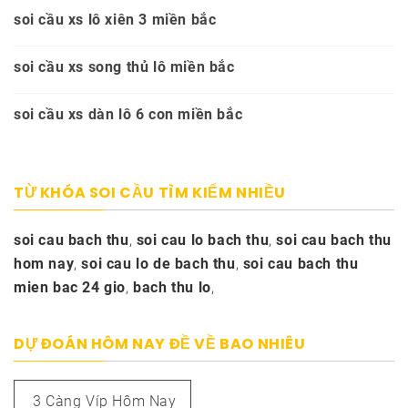
soi cầu xs lô xiên 3 miền bắc
soi cầu xs song thủ lô miền bắc
soi cầu xs dàn lô 6 con miền bắc
TỪ KHÓA SOI CẦU TÌM KIẾM NHIỀU
soi cau bach thu
,
soi cau lo bach thu
,
soi cau bach thu
hom nay
,
soi cau lo de bach thu
,
soi cau bach thu
mien bac 24 gio
,
bach thu lo
,
DỰ ĐOÁN HÔM NAY ĐỀ VỀ BAO NHIÊU
3 Càng Víp Hôm Nay