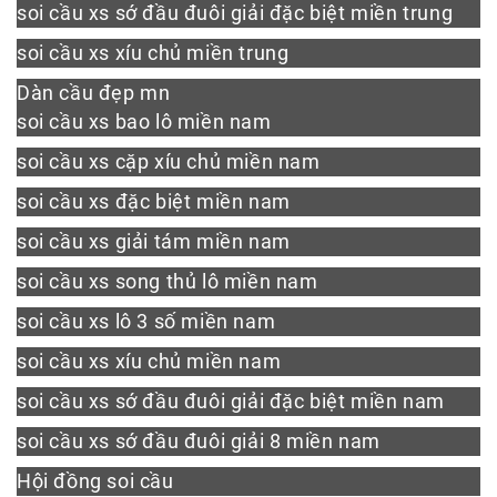
soi cầu xs sớ đầu đuôi giải đặc biệt miền trung
soi cầu xs xíu chủ miền trung
Dàn cầu đẹp mn
soi cầu xs bao lô miền nam
soi cầu xs cặp xíu chủ miền nam
soi cầu xs đặc biệt miền nam
soi cầu xs giải tám miền nam
soi cầu xs song thủ lô miền nam
soi cầu xs lô 3 số miền nam
soi cầu xs xíu chủ miền nam
soi cầu xs sớ đầu đuôi giải đặc biệt miền nam
soi cầu xs sớ đầu đuôi giải 8 miền nam
Hội đồng soi cầu