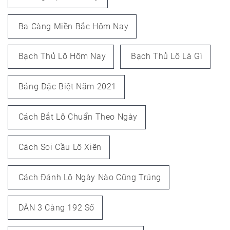
Ba Càng Miền Bắc Hôm Nay
Bạch Thủ Lô Hôm Nay
Bạch Thủ Lô Là Gì
Bảng Đặc Biệt Năm 2021
Cách Bắt Lô Chuẩn Theo Ngày
Cách Soi Cầu Lô Xiên
Cách Đánh Lô Ngày Nào Cũng Trúng
DÀN 3 Càng 192 Số