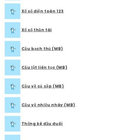
Xổ số điện toán 123
Xổ số thần tài
Cầu bạch thủ (MB)
Cầu lật liên tục (MB)
Cầu về cả cặp (MB)
Cầu về nhiều nháy (MB)
Thống kê đầu đuôi