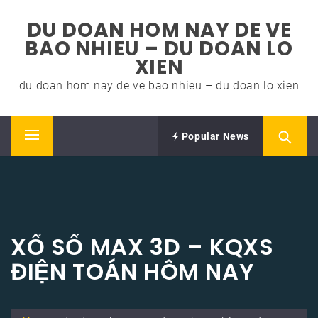
Skip
DU DOAN HOM NAY DE VE
to
BAO NHIEU – DU DOAN LO
content
XIEN
du doan hom nay de ve bao nhieu – du doan lo xien
Popular News
Primary
Menu
XỔ SỐ MAX 3D – KQXS
ĐIỆN TOÁN HÔM NAY