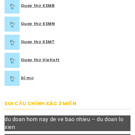
Quay thử XSMB
Quay thử XSMN
Quay thử XSMT
Quay thử Vietlott
Sổ mơ
SOI CẦU CHÍNH XÁC 3 MIỀN
du doan hom nay de ve bao nhieu – du doan lo
xien