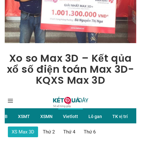
Xo so Max 3D – Kết qủa
xổ số điện toán Max 3D-
KQXS Max 3D