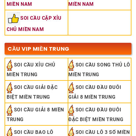
MIỀN NAM
MIỀN NAM
SOI CẦU CẶP XỈU
CHỦ MIỀN NAM
CẦU VIP MIỀN TRUNG
SOI CẦU XỈU CHỦ
SOI CẦU SONG THỦ LÔ
MIỀN TRUNG
MIỀN TRUNG
SOI CẦU GIẢI ĐẶC
SOI CẦU ĐẦU ĐUÔI
BIỆT MIỀN TRUNG
GIẢI 8 MIỀN TRUNG
SOI CẦU GIẢI 8 MIỀN
SOI CẦU ĐẦU ĐUÔI
TRUNG
ĐẶC BIỆT MIỀN TRUNG
SOI CẦU BAO LÔ
SOI CẦU LÔ 3 SỐ MIỀN