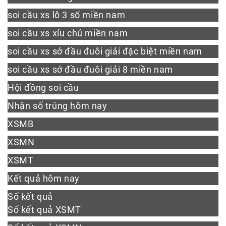
soi cầu xs lô 3 số miền nam
soi cầu xs xíu chủ miền nam
soi cầu xs sớ đầu đuôi giải đặc biệt miền nam
soi cầu xs sớ đầu đuôi giải 8 miền nam
Hội đồng soi cầu
Nhận số trúng hôm nay
XSMB
XSMN
XSMT
Kết quả hôm nay
Sổ kết quả
Sổ kết quả XSMT