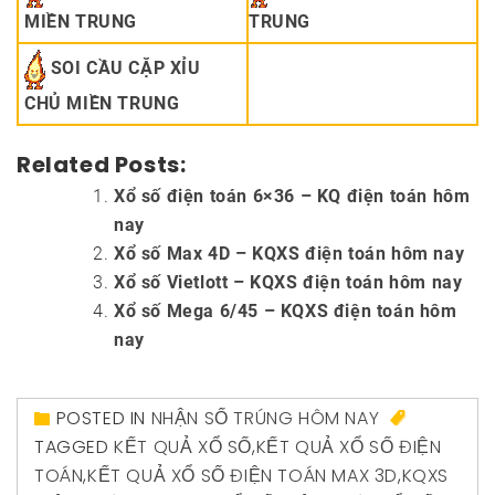
MIỀN TRUNG
TRUNG
SOI CẦU CẶP XỈU
CHỦ MIỀN TRUNG
Related Posts:
Xổ số điện toán 6×36 – KQ điện toán hôm
nay
Xổ số Max 4D – KQXS điện toán hôm nay
Xổ số Vietlott – KQXS điện toán hôm nay
Xổ số Mega 6/45 – KQXS điện toán hôm
nay
POSTED IN
NHẬN SỐ TRÚNG HÔM NAY
TAGGED
KẾT QUẢ XỔ SỐ
,
KẾT QUẢ XỔ SỐ ĐIỆN
TOÁN
,
KẾT QUẢ XỔ SỐ ĐIỆN TOÁN MAX 3D
,
KQXS