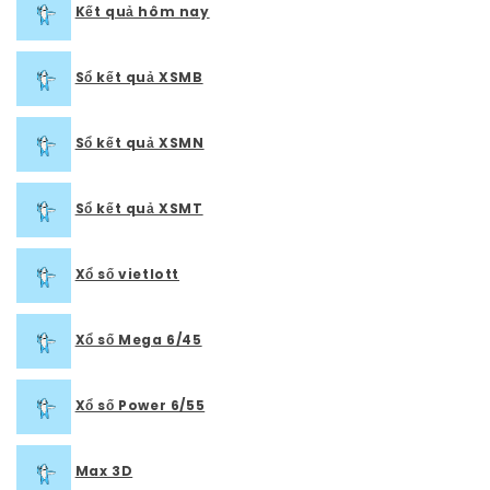
Kết quả hôm nay
Sổ kết quả XSMB
Sổ kết quả XSMN
Sổ kết quả XSMT
Xổ số vietlott
Xổ số Mega 6/45
Xổ số Power 6/55
Max 3D