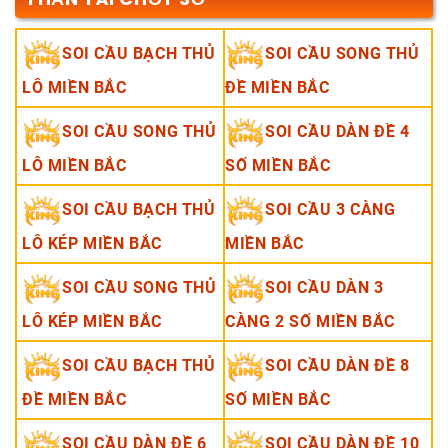
SOI CẦU BẠCH THỦ
SOI CẦU SONG THỦ
LÔ MIỀN BẮC
ĐỀ MIỀN BẮC
SOI CẦU SONG THỦ
SOI CẦU DÀN ĐỀ 4
LÔ MIỀN BẮC
SỐ MIỀN BẮC
SOI CẦU BẠCH THỦ
SOI CẦU 3 CÀNG
LÔ KÉP MIỀN BẮC
MIỀN BẮC
SOI CẦU SONG THỦ
SOI CẦU DÀN 3
LÔ KÉP MIỀN BẮC
CÀNG 2 SỐ MIỀN BẮC
SOI CẦU BẠCH THỦ
SOI CẦU DÀN ĐỀ 8
ĐỀ MIỀN BẮC
SỐ MIỀN BẮC
SOI CẦU DÀN ĐỀ 6
SOI CẦU DÀN ĐỀ 10