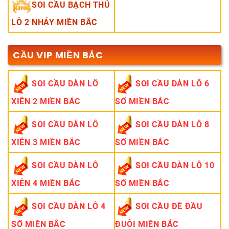
SOI CẦU BẠCH THỦ
LÔ 2 NHÁY MIỀN BẮC
CẦU VIP MIỀN BẮC
SOI CẦU DÀN LÔ
SOI CẦU DÀN LÔ 6
XIÊN 2 MIỀN BẮC
SỐ MIỀN BẮC
SOI CẦU DÀN LÔ
SOI CẦU DÀN LÔ 8
XIÊN 3 MIỀN BẮC
SỐ MIỀN BẮC
SOI CẦU DÀN LÔ
SOI CẦU DÀN LÔ 10
XIÊN 4 MIỀN BẮC
SỐ MIỀN BẮC
SOI CẦU DÀN LÔ 4
SOI CẦU ĐỀ ĐẦU
SỐ MIỀN BẮC
ĐUÔI MIỀN BẮC