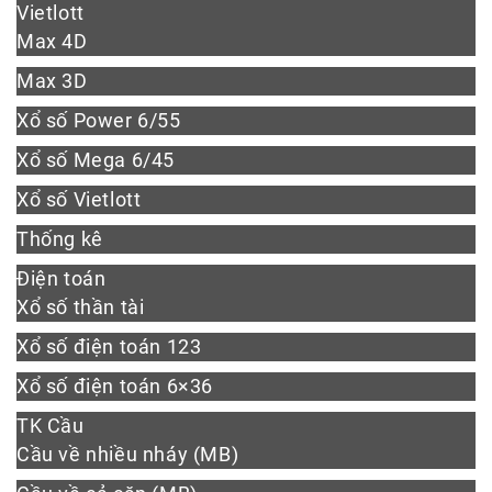
Vietlott
Max 4D
Max 3D
Xổ số Power 6/55
Xổ số Mega 6/45
Xổ số Vietlott
Thống kê
Điện toán
Xổ số thần tài
Xổ số điện toán 123
Xổ số điện toán 6×36
TK Cầu
Cầu về nhiều nháy (MB)