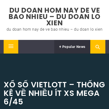
Skip
DU DOAN HOM NAY DE VE
to
BAO NHIEU – DU DOAN LO
content
XIEN
du doan hom nay de ve bao nhieu – du doan lo xien
Popular News
Primary
Menu
XỔ SỐ VIETLOTT – THỐNG
KÊ VỀ NHIỀU ÍT XS MEGA
6/45