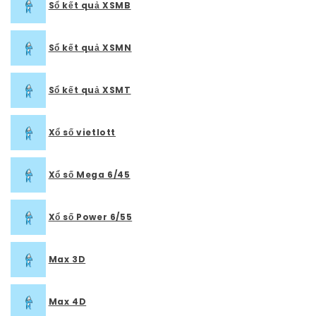
Sổ kết quả XSMB
Sổ kết quả XSMN
Sổ kết quả XSMT
Xổ số vietlott
Xổ số Mega 6/45
Xổ số Power 6/55
Max 3D
Max 4D