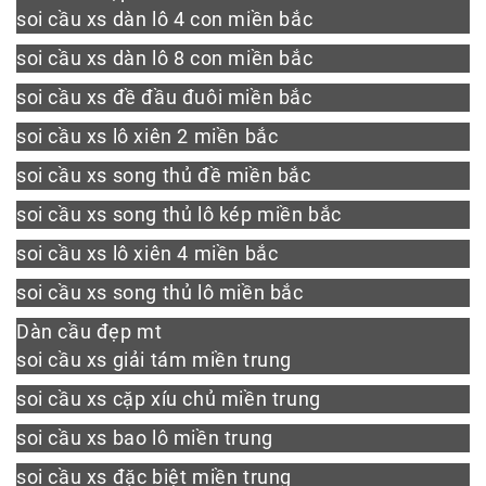
soi cầu xs dàn lô 4 con miền bắc
soi cầu xs dàn lô 8 con miền bắc
soi cầu xs đề đầu đuôi miền bắc
soi cầu xs lô xiên 2 miền bắc
soi cầu xs song thủ đề miền bắc
soi cầu xs song thủ lô kép miền bắc
soi cầu xs lô xiên 4 miền bắc
soi cầu xs song thủ lô miền bắc
Dàn cầu đẹp mt
soi cầu xs giải tám miền trung
soi cầu xs cặp xíu chủ miền trung
soi cầu xs bao lô miền trung
soi cầu xs đặc biệt miền trung