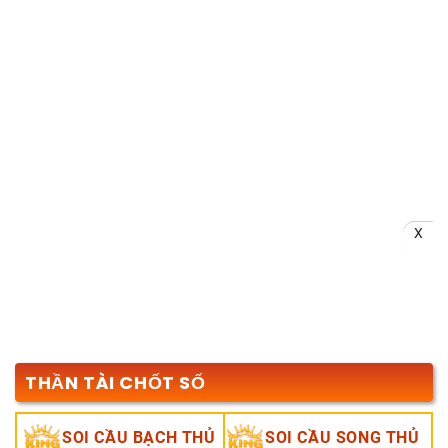
THẦN TÀI CHỐT SỐ
SOI CẦU BẠCH THỦ
SOI CẦU SONG THỦ