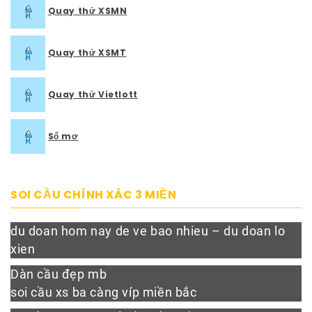
Quay thử XSMN
Quay thử XSMT
Quay thử Vietlott
Sổ mơ
SOI CẦU CHÍNH XÁC 3 MIỀN
du doan hom nay de ve bao nhieu – du doan lo
xien
Dàn cầu đẹp mb
soi cầu xs ba càng víp miền bắc