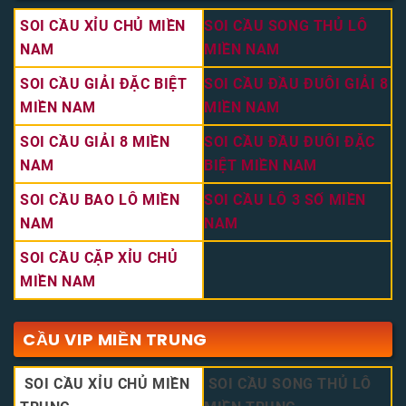
SOI CẦU XỈU CHỦ MIỀN
SOI CẦU SONG THỦ LÔ
NAM
MIỀN NAM
SOI CẦU GIẢI ĐẶC BIỆT
SOI CẦU ĐẦU ĐUÔI GIẢI 8
MIỀN NAM
MIỀN NAM
SOI CẦU GIẢI 8 MIỀN
SOI CẦU ĐẦU ĐUÔI ĐẶC
NAM
BIỆT MIỀN NAM
SOI CẦU BAO LÔ MIỀN
SOI CẦU LÔ 3 SỐ MIỀN
NAM
NAM
SOI CẦU CẶP XỈU CHỦ
MIỀN NAM
CẦU VIP MIỀN TRUNG
SOI CẦU XỈU CHỦ MIỀN
SOI CẦU SONG THỦ LÔ