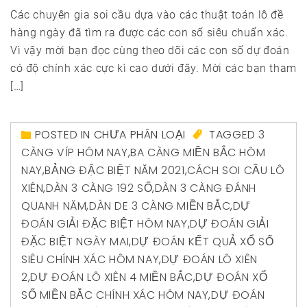
Các chuyên gia soi cầu dựa vào các thuật toán lô đề
hàng ngày đã tìm ra được các con số siêu chuẩn xác.
Vì vậy mời bạn đọc cùng theo dõi các con số dự đoán
có độ chính xác cực kì cao dưới đây. Mời các bạn tham
[…]
POSTED IN CHƯA PHÂN LOẠI
TAGGED
3
CÀNG VÍP HÔM NAY
,
BA CÀNG MIỀN BẮC HÔM
NAY
,
BẢNG ĐẶC BIỆT NĂM 2021
,
CÁCH SOI CẦU LÔ
XIÊN
,
DÀN 3 CÀNG 192 SỐ
,
DÀN 3 CÀNG ĐÁNH
QUANH NĂM
,
DÀN DE 3 CÀNG MIỀN BẮC
,
DỰ
ĐOÁN GIẢI ĐẶC BIỆT HÔM NAY
,
DỰ ĐOÁN GIẢI
ĐẶC BIỆT NGÀY MAI
,
DỰ ĐOÁN KẾT QUẢ XỔ SỐ
SIÊU CHÍNH XÁC HÔM NAY
,
DỰ ĐOÁN LÔ XIÊN
2
,
DỰ ĐOÁN LÔ XIÊN 4 MIỀN BẮC
,
DỰ ĐOÁN XỔ
SỐ MIỀN BẮC CHÍNH XÁC HÔM NAY
,
DỰ ĐOÁN