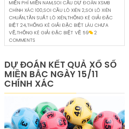
MIỄN PHÍ MIỀN NAM
,
SOI CẦU DỰ ĐOÁN XSMB
CHÍNH XÁC 100
,
SOI CẦU LÔ XIÊN 2
,
SOI LÔ XIÊN
CHUẨN
,
TẦN SUẤT LÔ XIÊN
,
THỐNG KÊ GIẢI ĐẶC
BIỆT 24
,
THỐNG KÊ GIẢI ĐẶC BIỆT LÂU CHƯA
VỀ
,
THỐNG KÊ GIẢI ĐẶC BIỆT VỀ 59
2
COMMENTS
DỰ ĐOÁN KẾT QUẢ XỔ SỐ
MIỀN BẮC NGÀY 15/11
CHÍNH XÁC