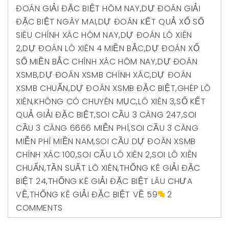
ĐOÁN GIẢI ĐẶC BIỆT HÔM NAY
,
DỰ ĐOÁN GIẢI
ĐẶC BIỆT NGÀY MAI
,
DỰ ĐOÁN KẾT QUẢ XỔ SỐ
SIÊU CHÍNH XÁC HÔM NAY
,
DỰ ĐOÁN LÔ XIÊN
2
,
DỰ ĐOÁN LÔ XIÊN 4 MIỀN BẮC
,
DỰ ĐOÁN XỔ
SỐ MIỀN BẮC CHÍNH XÁC HÔM NAY
,
DỰ ĐOÁN
XSMB
,
DỰ ĐOÁN XSMB CHÍNH XÁC
,
DỰ ĐOÁN
XSMB CHUẨN
,
DỰ ĐOÁN XSMB ĐẶC BIỆT
,
GHÉP LÔ
XIÊN
,
KHÔNG CÓ CHUYÊN MỤC
,
LÔ XIÊN 3
,
SỐ KẾT
QUẢ GIẢI ĐẶC BIỆT
,
SOI CẦU 3 CÀNG 247
,
SOI
CẦU 3 CÀNG 6666 MIỄN PHÍ
,
SOI CẦU 3 CÀNG
MIỄN PHÍ MIỀN NAM
,
SOI CẦU DỰ ĐOÁN XSMB
CHÍNH XÁC 100
,
SOI CẦU LÔ XIÊN 2
,
SOI LÔ XIÊN
CHUẨN
,
TẦN SUẤT LÔ XIÊN
,
THỐNG KÊ GIẢI ĐẶC
BIỆT 24
,
THỐNG KÊ GIẢI ĐẶC BIỆT LÂU CHƯA
VỀ
,
THỐNG KÊ GIẢI ĐẶC BIỆT VỀ 59
2
COMMENTS