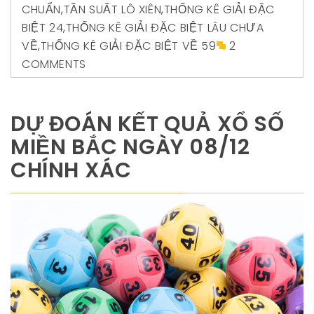
CHUẨN
,
TẦN SUẤT LÔ XIÊN
,
THỐNG KÊ GIẢI ĐẶC
BIỆT 24
,
THỐNG KÊ GIẢI ĐẶC BIỆT LÂU CHƯA
VỀ
,
THỐNG KÊ GIẢI ĐẶC BIỆT VỀ 59
2
COMMENTS
DỰ ĐOÁN KẾT QUẢ XỔ SỐ
MIỀN BẮC NGÀY 08/12
CHÍNH XÁC