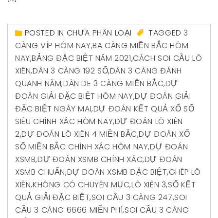
POSTED IN CHƯA PHÂN LOẠI
TAGGED
3
CÀNG VÍP HÔM NAY
,
BA CÀNG MIỀN BẮC HÔM
NAY
,
BẢNG ĐẶC BIỆT NĂM 2021
,
CÁCH SOI CẦU LÔ
XIÊN
,
DÀN 3 CÀNG 192 SỐ
,
DÀN 3 CÀNG ĐÁNH
QUANH NĂM
,
DÀN DE 3 CÀNG MIỀN BẮC
,
DỰ
ĐOÁN GIẢI ĐẶC BIỆT HÔM NAY
,
DỰ ĐOÁN GIẢI
ĐẶC BIỆT NGÀY MAI
,
DỰ ĐOÁN KẾT QUẢ XỔ SỐ
SIÊU CHÍNH XÁC HÔM NAY
,
DỰ ĐOÁN LÔ XIÊN
2
,
DỰ ĐOÁN LÔ XIÊN 4 MIỀN BẮC
,
DỰ ĐOÁN XỔ
SỐ MIỀN BẮC CHÍNH XÁC HÔM NAY
,
DỰ ĐOÁN
XSMB
,
DỰ ĐOÁN XSMB CHÍNH XÁC
,
DỰ ĐOÁN
XSMB CHUẨN
,
DỰ ĐOÁN XSMB ĐẶC BIỆT
,
GHÉP LÔ
XIÊN
,
KHÔNG CÓ CHUYÊN MỤC
,
LÔ XIÊN 3
,
SỐ KẾT
QUẢ GIẢI ĐẶC BIỆT
,
SOI CẦU 3 CÀNG 247
,
SOI
CẦU 3 CÀNG 6666 MIỄN PHÍ
,
SOI CẦU 3 CÀNG