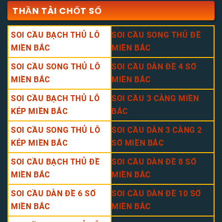
THẦN TÀI CHỐT SỐ
SOI CẦU BẠCH THỦ LÔ
SOI CẦU SONG THỦ ĐỀ
MIỀN BẮC
MIỀN BẮC
SOI CẦU SONG THỦ LÔ
SOI CẦU DÀN ĐỀ 4 SỐ
MIỀN BẮC
MIỀN BẮC
SOI CẦU BẠCH THỦ LÔ
SOI CẦU 3 CÀNG MIỀN
KÉP MIỀN BẮC
BẮC
SOI CẦU SONG THỦ LÔ
SOI CẦU DÀN 3 CÀNG 2
KÉP MIỀN BẮC
SỐ MIỀN BẮC
SOI CẦU BẠCH THỦ ĐỀ
SOI CẦU DÀN ĐỀ 8 SỐ
MIỀN BẮC
MIỀN BẮC
SOI CẦU DÀN ĐỀ 6 SỐ
SOI CẦU DÀN ĐỀ 10 SỐ
MIỀN BẮC
MIỀN BẮC