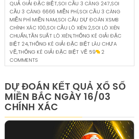
QUẢ GIẢI ĐẶC BIỆT
,
SOI CẦU 3 CÀNG 247
,
SOI
CẦU 3 CÀNG 6666 MIỄN PHÍ
,
SOI CẦU 3 CÀNG
MIỄN PHÍ MIỀN NAM
,
SOI CẦU DỰ ĐOÁN XSMB
CHÍNH XÁC 100
,
SOI CẦU LÔ XIÊN 2
,
SOI LÔ XIÊN
CHUẨN
,
TẦN SUẤT LÔ XIÊN
,
THỐNG KÊ GIẢI ĐẶC
BIỆT 24
,
THỐNG KÊ GIẢI ĐẶC BIỆT LÂU CHƯA
VỀ
,
THỐNG KÊ GIẢI ĐẶC BIỆT VỀ 59
2
COMMENTS
DỰ ĐOÁN KẾT QUẢ XỔ SỐ
MIỀN BẮC NGÀY 16/03
CHÍNH XÁC