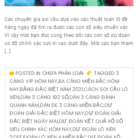
Các chuyên gia soi cầu dựa vào các thuật toán lô đề
hàng ngày đã tìm ra được các con số siêu chuẩn xác.
Vì vậy mời bạn đọc cùng theo dõi các con số dự đoán
có độ chính xác cực kì cao dưới đây. Mời các bạn tham
[…]
POSTED IN CHƯA PHÂN LOẠI
TAGGED
3
CÀNG VÍP HÔM NAY
,
BA CÀNG MIỀN BẮC HÔM
NAY
,
BẢNG ĐẶC BIỆT NĂM 2021
,
CÁCH SOI CẦU LÔ
XIÊN
,
DÀN 3 CÀNG 192 SỐ
,
DÀN 3 CÀNG ĐÁNH
QUANH NĂM
,
DÀN DE 3 CÀNG MIỀN BẮC
,
DỰ
ĐOÁN GIẢI ĐẶC BIỆT HÔM NAY
,
DỰ ĐOÁN GIẢI
ĐẶC BIỆT NGÀY MAI
,
DỰ ĐOÁN KẾT QUẢ XỔ SỐ
SIÊU CHÍNH XÁC HÔM NAY
,
DỰ ĐOÁN LÔ XIÊN
2
,
DỰ ĐOÁN LÔ XIÊN 4 MIỀN BẮC
,
DỰ ĐOÁN XỔ