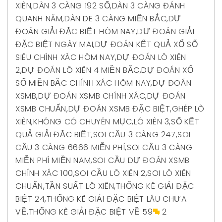
XIÊN
,
DÀN 3 CÀNG 192 SỐ
,
DÀN 3 CÀNG ĐÁNH
QUANH NĂM
,
DÀN DE 3 CÀNG MIỀN BẮC
,
DỰ
ĐOÁN GIẢI ĐẶC BIỆT HÔM NAY
,
DỰ ĐOÁN GIẢI
ĐẶC BIỆT NGÀY MAI
,
DỰ ĐOÁN KẾT QUẢ XỔ SỐ
SIÊU CHÍNH XÁC HÔM NAY
,
DỰ ĐOÁN LÔ XIÊN
2
,
DỰ ĐOÁN LÔ XIÊN 4 MIỀN BẮC
,
DỰ ĐOÁN XỔ
SỐ MIỀN BẮC CHÍNH XÁC HÔM NAY
,
DỰ ĐOÁN
XSMB
,
DỰ ĐOÁN XSMB CHÍNH XÁC
,
DỰ ĐOÁN
XSMB CHUẨN
,
DỰ ĐOÁN XSMB ĐẶC BIỆT
,
GHÉP LÔ
XIÊN
,
KHÔNG CÓ CHUYÊN MỤC
,
LÔ XIÊN 3
,
SỐ KẾT
QUẢ GIẢI ĐẶC BIỆT
,
SOI CẦU 3 CÀNG 247
,
SOI
CẦU 3 CÀNG 6666 MIỄN PHÍ
,
SOI CẦU 3 CÀNG
MIỄN PHÍ MIỀN NAM
,
SOI CẦU DỰ ĐOÁN XSMB
CHÍNH XÁC 100
,
SOI CẦU LÔ XIÊN 2
,
SOI LÔ XIÊN
CHUẨN
,
TẦN SUẤT LÔ XIÊN
,
THỐNG KÊ GIẢI ĐẶC
BIỆT 24
,
THỐNG KÊ GIẢI ĐẶC BIỆT LÂU CHƯA
VỀ
,
THỐNG KÊ GIẢI ĐẶC BIỆT VỀ 59
2