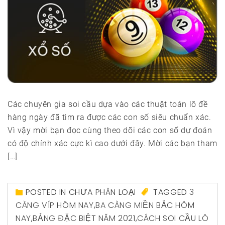
Các chuyên gia soi cầu dựa vào các thuật toán lô đề
hàng ngày đã tìm ra được các con số siêu chuẩn xác.
Vì vậy mời bạn đọc cùng theo dõi các con số dự đoán
có độ chính xác cực kì cao dưới đây. Mời các bạn tham
[…]
POSTED IN CHƯA PHÂN LOẠI
TAGGED
3
CÀNG VÍP HÔM NAY
,
BA CÀNG MIỀN BẮC HÔM
NAY
,
BẢNG ĐẶC BIỆT NĂM 2021
,
CÁCH SOI CẦU LÔ