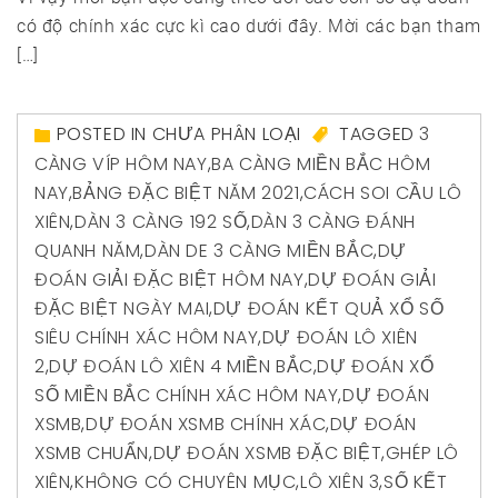
có độ chính xác cực kì cao dưới đây. Mời các bạn tham
[…]
POSTED IN CHƯA PHÂN LOẠI
TAGGED
3
CÀNG VÍP HÔM NAY
,
BA CÀNG MIỀN BẮC HÔM
NAY
,
BẢNG ĐẶC BIỆT NĂM 2021
,
CÁCH SOI CẦU LÔ
XIÊN
,
DÀN 3 CÀNG 192 SỐ
,
DÀN 3 CÀNG ĐÁNH
QUANH NĂM
,
DÀN DE 3 CÀNG MIỀN BẮC
,
DỰ
ĐOÁN GIẢI ĐẶC BIỆT HÔM NAY
,
DỰ ĐOÁN GIẢI
ĐẶC BIỆT NGÀY MAI
,
DỰ ĐOÁN KẾT QUẢ XỔ SỐ
SIÊU CHÍNH XÁC HÔM NAY
,
DỰ ĐOÁN LÔ XIÊN
2
,
DỰ ĐOÁN LÔ XIÊN 4 MIỀN BẮC
,
DỰ ĐOÁN XỔ
SỐ MIỀN BẮC CHÍNH XÁC HÔM NAY
,
DỰ ĐOÁN
XSMB
,
DỰ ĐOÁN XSMB CHÍNH XÁC
,
DỰ ĐOÁN
XSMB CHUẨN
,
DỰ ĐOÁN XSMB ĐẶC BIỆT
,
GHÉP LÔ
XIÊN
,
KHÔNG CÓ CHUYÊN MỤC
,
LÔ XIÊN 3
,
SỐ KẾT