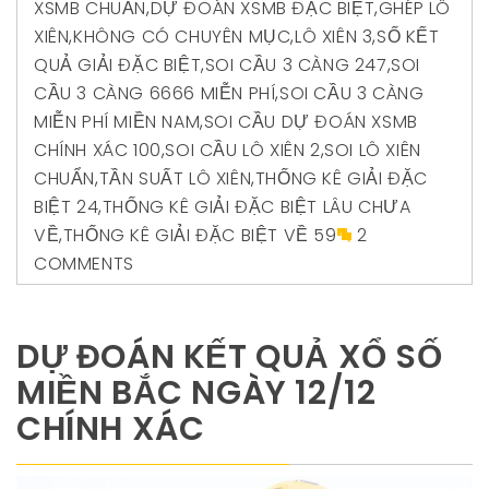
XSMB CHUẨN
,
DỰ ĐOÁN XSMB ĐẶC BIỆT
,
GHÉP LÔ
XIÊN
,
KHÔNG CÓ CHUYÊN MỤC
,
LÔ XIÊN 3
,
SỐ KẾT
QUẢ GIẢI ĐẶC BIỆT
,
SOI CẦU 3 CÀNG 247
,
SOI
CẦU 3 CÀNG 6666 MIỄN PHÍ
,
SOI CẦU 3 CÀNG
MIỄN PHÍ MIỀN NAM
,
SOI CẦU DỰ ĐOÁN XSMB
CHÍNH XÁC 100
,
SOI CẦU LÔ XIÊN 2
,
SOI LÔ XIÊN
CHUẨN
,
TẦN SUẤT LÔ XIÊN
,
THỐNG KÊ GIẢI ĐẶC
BIỆT 24
,
THỐNG KÊ GIẢI ĐẶC BIỆT LÂU CHƯA
VỀ
,
THỐNG KÊ GIẢI ĐẶC BIỆT VỀ 59
2
COMMENTS
DỰ ĐOÁN KẾT QUẢ XỔ SỐ
MIỀN BẮC NGÀY 12/12
CHÍNH XÁC