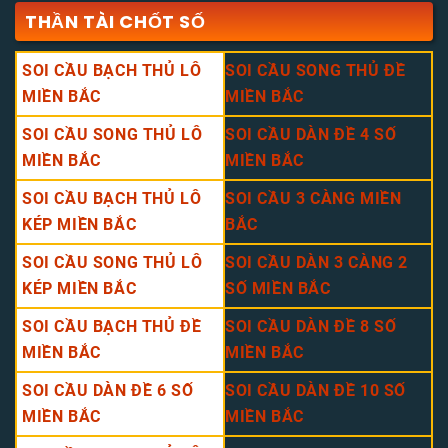
THẦN TÀI CHỐT SỐ
SOI CẦU BẠCH THỦ LÔ
SOI CẦU SONG THỦ ĐỀ
MIỀN BẮC
MIỀN BẮC
SOI CẦU SONG THỦ LÔ
SOI CẦU DÀN ĐỀ 4 SỐ
MIỀN BẮC
MIỀN BẮC
SOI CẦU BẠCH THỦ LÔ
SOI CẦU 3 CÀNG MIỀN
KÉP MIỀN BẮC
BẮC
SOI CẦU SONG THỦ LÔ
SOI CẦU DÀN 3 CÀNG 2
KÉP MIỀN BẮC
SỐ MIỀN BẮC
SOI CẦU BẠCH THỦ ĐỀ
SOI CẦU DÀN ĐỀ 8 SỐ
MIỀN BẮC
MIỀN BẮC
SOI CẦU DÀN ĐỀ 6 SỐ
SOI CẦU DÀN ĐỀ 10 SỐ
MIỀN BẮC
MIỀN BẮC