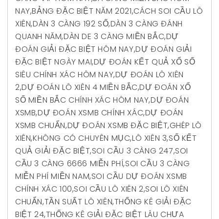
NAY
,
BẢNG ĐẶC BIỆT NĂM 2021
,
CÁCH SOI CẦU LÔ
XIÊN
,
DÀN 3 CÀNG 192 SỐ
,
DÀN 3 CÀNG ĐÁNH
QUANH NĂM
,
DÀN DE 3 CÀNG MIỀN BẮC
,
DỰ
ĐOÁN GIẢI ĐẶC BIỆT HÔM NAY
,
DỰ ĐOÁN GIẢI
ĐẶC BIỆT NGÀY MAI
,
DỰ ĐOÁN KẾT QUẢ XỔ SỐ
SIÊU CHÍNH XÁC HÔM NAY
,
DỰ ĐOÁN LÔ XIÊN
2
,
DỰ ĐOÁN LÔ XIÊN 4 MIỀN BẮC
,
DỰ ĐOÁN XỔ
SỐ MIỀN BẮC CHÍNH XÁC HÔM NAY
,
DỰ ĐOÁN
XSMB
,
DỰ ĐOÁN XSMB CHÍNH XÁC
,
DỰ ĐOÁN
XSMB CHUẨN
,
DỰ ĐOÁN XSMB ĐẶC BIỆT
,
GHÉP LÔ
XIÊN
,
KHÔNG CÓ CHUYÊN MỤC
,
LÔ XIÊN 3
,
SỐ KẾT
QUẢ GIẢI ĐẶC BIỆT
,
SOI CẦU 3 CÀNG 247
,
SOI
CẦU 3 CÀNG 6666 MIỄN PHÍ
,
SOI CẦU 3 CÀNG
MIỄN PHÍ MIỀN NAM
,
SOI CẦU DỰ ĐOÁN XSMB
CHÍNH XÁC 100
,
SOI CẦU LÔ XIÊN 2
,
SOI LÔ XIÊN
CHUẨN
,
TẦN SUẤT LÔ XIÊN
,
THỐNG KÊ GIẢI ĐẶC
BIỆT 24
,
THỐNG KÊ GIẢI ĐẶC BIỆT LÂU CHƯA