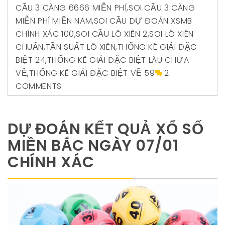
CẦU 3 CÀNG 6666 MIỄN PHÍ
,
SOI CẦU 3 CÀNG
MIỄN PHÍ MIỀN NAM
,
SOI CẦU DỰ ĐOÁN XSMB
CHÍNH XÁC 100
,
SOI CẦU LÔ XIÊN 2
,
SOI LÔ XIÊN
CHUẨN
,
TẦN SUẤT LÔ XIÊN
,
THỐNG KÊ GIẢI ĐẶC
BIỆT 24
,
THỐNG KÊ GIẢI ĐẶC BIỆT LÂU CHƯA
VỀ
,
THỐNG KÊ GIẢI ĐẶC BIỆT VỀ 59
2
COMMENTS
DỰ ĐOÁN KẾT QUẢ XỔ SỐ
MIỀN BẮC NGÀY 07/01
CHÍNH XÁC