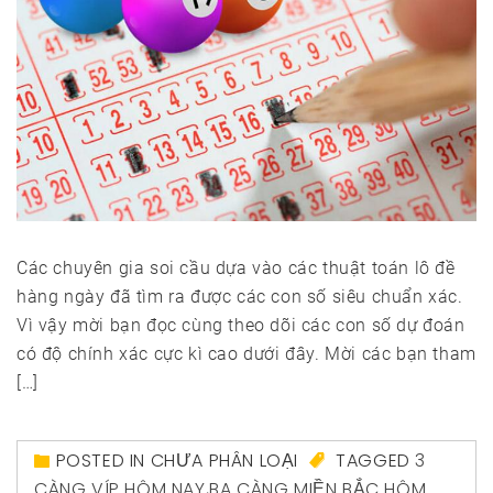
Các chuyên gia soi cầu dựa vào các thuật toán lô đề
hàng ngày đã tìm ra được các con số siêu chuẩn xác.
Vì vậy mời bạn đọc cùng theo dõi các con số dự đoán
có độ chính xác cực kì cao dưới đây. Mời các bạn tham
[…]
POSTED IN CHƯA PHÂN LOẠI
TAGGED
3
CÀNG VÍP HÔM NAY
,
BA CÀNG MIỀN BẮC HÔM