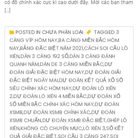
có độ chính xác cực kì cao dưới đây. Mời các bạn tham
[…]
POSTED IN CHƯA PHÂN LOẠI
TAGGED
3
CÀNG VÍP HÔM NAY
,
BA CÀNG MIỀN BẮC HÔM
NAY
,
BẢNG ĐẶC BIỆT NĂM 2021
,
CÁCH SOI CẦU LÔ
XIÊN
,
DÀN 3 CÀNG 192 SỐ
,
DÀN 3 CÀNG ĐÁNH
QUANH NĂM
,
DÀN DE 3 CÀNG MIỀN BẮC
,
DỰ
ĐOÁN GIẢI ĐẶC BIỆT HÔM NAY
,
DỰ ĐOÁN GIẢI
ĐẶC BIỆT NGÀY MAI
,
DỰ ĐOÁN KẾT QUẢ XỔ SỐ
SIÊU CHÍNH XÁC HÔM NAY
,
DỰ ĐOÁN LÔ XIÊN
2
,
DỰ ĐOÁN LÔ XIÊN 4 MIỀN BẮC
,
DỰ ĐOÁN XỔ
SỐ MIỀN BẮC CHÍNH XÁC HÔM NAY
,
DỰ ĐOÁN
XSMB
,
DỰ ĐOÁN XSMB CHÍNH XÁC
,
DỰ ĐOÁN
XSMB CHUẨN
,
DỰ ĐOÁN XSMB ĐẶC BIỆT
,
GHÉP LÔ
XIÊN
,
KHÔNG CÓ CHUYÊN MỤC
,
LÔ XIÊN 3
,
SỐ KẾT
QUẢ GIẢI ĐẶC BIỆT
,
SOI CẦU 3 CÀNG 247
,
SOI