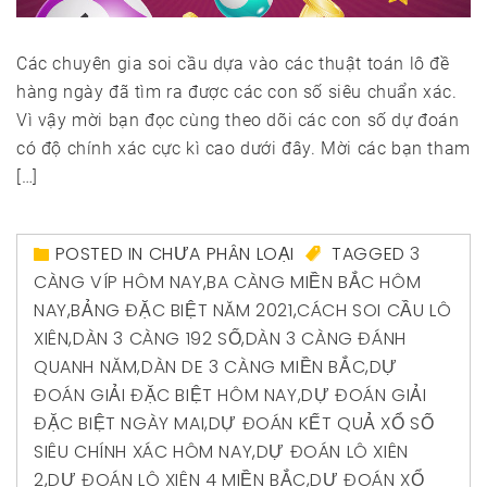
Các chuyên gia soi cầu dựa vào các thuật toán lô đề
hàng ngày đã tìm ra được các con số siêu chuẩn xác.
Vì vậy mời bạn đọc cùng theo dõi các con số dự đoán
có độ chính xác cực kì cao dưới đây. Mời các bạn tham
[…]
POSTED IN CHƯA PHÂN LOẠI
TAGGED
3
CÀNG VÍP HÔM NAY
,
BA CÀNG MIỀN BẮC HÔM
NAY
,
BẢNG ĐẶC BIỆT NĂM 2021
,
CÁCH SOI CẦU LÔ
XIÊN
,
DÀN 3 CÀNG 192 SỐ
,
DÀN 3 CÀNG ĐÁNH
QUANH NĂM
,
DÀN DE 3 CÀNG MIỀN BẮC
,
DỰ
ĐOÁN GIẢI ĐẶC BIỆT HÔM NAY
,
DỰ ĐOÁN GIẢI
ĐẶC BIỆT NGÀY MAI
,
DỰ ĐOÁN KẾT QUẢ XỔ SỐ
SIÊU CHÍNH XÁC HÔM NAY
,
DỰ ĐOÁN LÔ XIÊN
2
,
DỰ ĐOÁN LÔ XIÊN 4 MIỀN BẮC
,
DỰ ĐOÁN XỔ