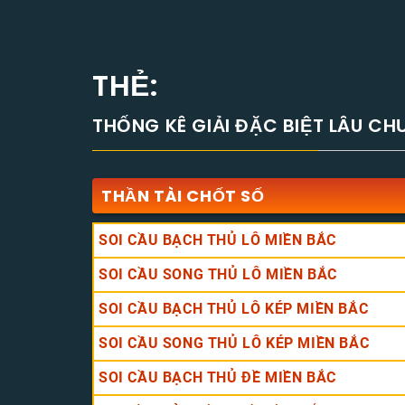
THẺ:
THỐNG KÊ GIẢI ĐẶC BIỆT LÂU CH
THẦN TÀI CHỐT SỐ
SOI CẦU BẠCH THỦ LÔ MIỀN BẮC
SOI CẦU SONG THỦ LÔ MIỀN BẮC
SOI CẦU BẠCH THỦ LÔ KÉP MIỀN BẮC
SOI CẦU SONG THỦ LÔ KÉP MIỀN BẮC
SOI CẦU BẠCH THỦ ĐỀ MIỀN BẮC