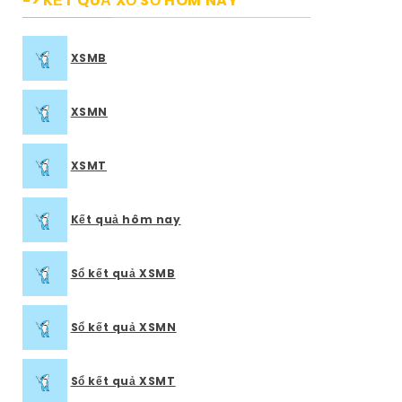
-> KẾT QUẢ XỔ SỐ HÔM NAY
XSMB
XSMN
XSMT
Kết quả hôm nay
Sổ kết quả XSMB
Sổ kết quả XSMN
Sổ kết quả XSMT