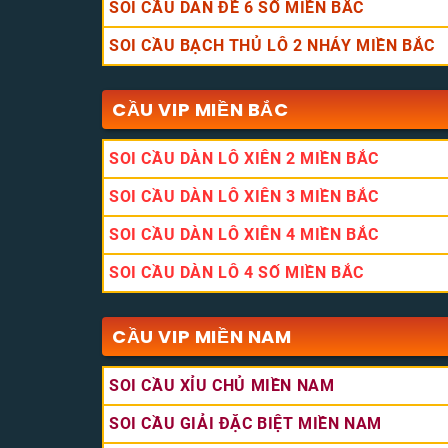
SOI CẦU DÀN ĐỀ 6 SỐ MIỀN BẮC
SOI CẦU BẠCH THỦ LÔ 2 NHÁY MIỀN BẮC
CẦU VIP MIỀN BẮC
SOI CẦU DÀN LÔ XIÊN 2 MIỀN BẮC
SOI CẦU DÀN LÔ XIÊN 3 MIỀN BẮC
SOI CẦU DÀN LÔ XIÊN 4 MIỀN BẮC
SOI CẦU DÀN LÔ 4 SỐ MIỀN BẮC
CẦU VIP MIỀN NAM
SOI CẦU XỈU CHỦ MIỀN NAM
SOI CẦU GIẢI ĐẶC BIỆT MIỀN NAM