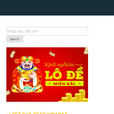
Search