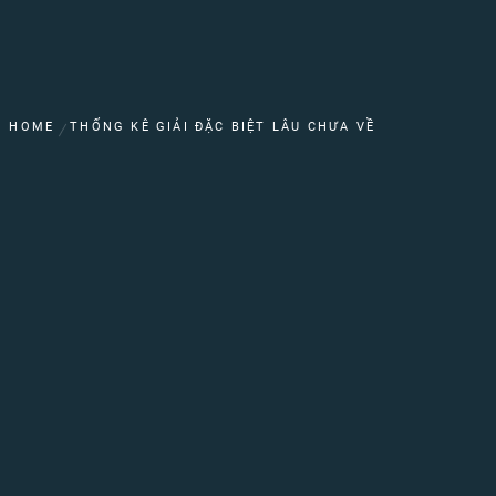
HOME
THỐNG KÊ GIẢI ĐẶC BIỆT LÂU CHƯA VỀ