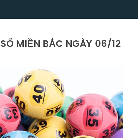
SỐ MIỀN BẮC NGÀY 06/12