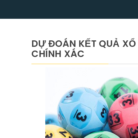
DỰ ĐOÁN KẾT QUẢ XỔ 
CHÍNH XÁC