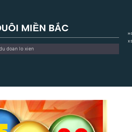
ĐUÔI MIỀN BẮC
H
X
du doan lo xien