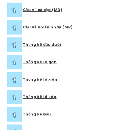
Cầu về cả cặp (MB)
Cầu về nhiều nháy (MB)
Thống kê đầu đuôi
Thống kê lô gan
Thống kê lô xiên
Thống kê lô kép
Thống kê Đầu