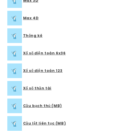
Max 3D
Max 4D
Thống kê
Xổ số điện toán 6x36
Xổ số điện toán 123
Xổ số thần tài
Cầu bạch thủ (MB)
Cầu lật liên tục (MB)