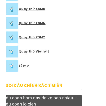
Quay thử XSMB
Quay thử XSMN
Quay thử XSMT
Quay thử Vietlott
Sổ mơ
SOI CẦU CHÍNH XÁC 3 MIỀN
du doan hom nay de ve bao nhieu –
du doan lo xien