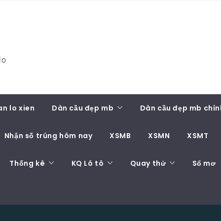
lo
n lo xien
Dàn cầu đẹp mb
Dàn cầu đẹp mb chín
Nhận số trúng hôm nay
XSMB
XSMN
XSMT
Thống kê
KQ Lô tô
Quay thử
Sổ mơ