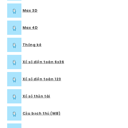
Max 3D
Max 4D
Thống kê
Xổ số điện toán 6x36
Xổ số điện toán 123
Xổ số thần tài
Cầu bạch thủ (MB)