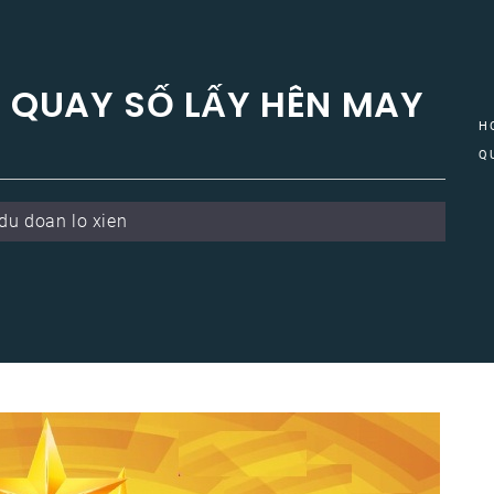
| QUAY SỐ LẤY HÊN MAY
H
Q
du doan lo xien