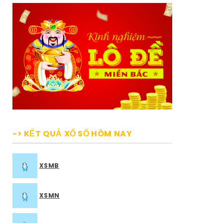
-> KẾT QUẢ XỔ SỐ HÔM NAY
XSMB
XSMN