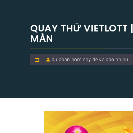
QUAY THỬ VIETLOTT 
MẮN
du doan hom nay de ve bao nhieu - 