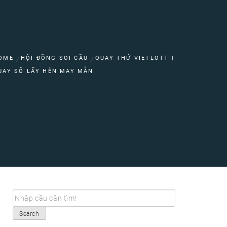
OME
HỘI ĐỒNG SOI CẦU
QUAY THỬ VIETLOTT |
UAY SỐ LẤY HÊN MAY MẮN
Search