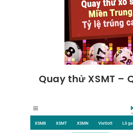
Quay thử XSMT – Q