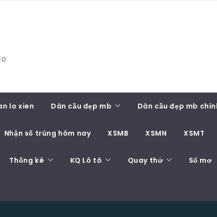
lo
n lo xien
Dàn cầu đẹp mb
Dàn cầu đẹp mb chín
Nhận số trúng hôm nay
XSMB
XSMN
XSMT
Thống kê
KQ Lô tô
Quay thử
Sổ mơ