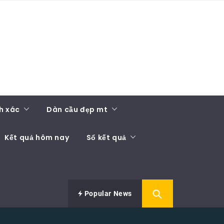
h xác
Dàn cầu đẹp mt
Kết quả hôm nay
Sổ kết quả
Popular News