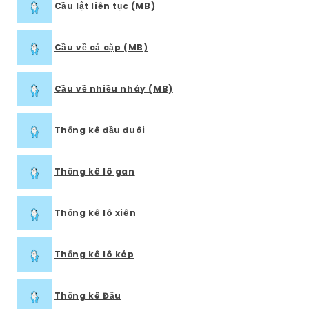
Cầu lật liên tục (MB)
Cầu về cả cặp (MB)
Cầu về nhiều nháy (MB)
Thống kê đầu đuôi
Thống kê lô gan
Thống kê lô xiên
Thống kê lô kép
Thống kê Đầu