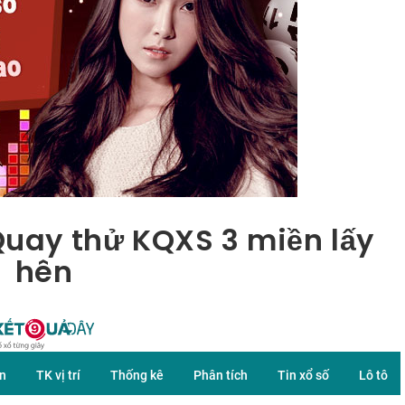
uay thử KQXS 3 miền lấy
hên