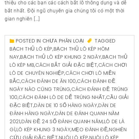
thiệu cho các bạn các cách bắt lô thông dụng và dễ
bắt nhất. Đội ngũ chuyên gia chúng tôi có một thời
gian nghiên […]
POSTED IN CHƯA PHÂN LOẠI
TAGGED
BẠCH THỦ LÔ KÉP
,
BẠCH THỦ LÔ KÉP HÔM
NAY
,
BẠCH THỦ LÔ KÉP KHUNG 2 NGÀY
,
BẠCH THỦ
LÔ KÉP MB
,
CÁCH BẮT GIẢI ĐẶC BIỆT
,
CÁCH CHƠI
LÔ DE CHUYÊN NGHIỆP
,
CÁCH CHƠI LÔ MIỀN
BẮC
,
CÁCH ĐÁNH DE ĂN 100
,
CÁCH ĐÁNH ĐỀ
NGÀY NÀO CŨNG TRÚNG
,
CÁCH ĐÁNH ĐỀ TRÚNG
100
,
CÁCH ĐÁNH LÔ DE DỄ TRÚNG NHẤT
,
CẦU GIẢI
ĐẶC BIỆT
,
DÀN DE 10 SỐ HÀNG NGÀY
,
DÀN DE
ĐÁNH HÀNG NGÀY
,
DÀN DE ĐÁNH QUANH NĂM
2021
,
DÀN ĐỀ 24 SỐ ĐÁNH QUANH NĂM
,
LÔ DE LÀ
GÌ
,
LÔ KÉP KHUNG 3 NGÀY
,
MẸO ĐÁNH ĐỀ
,
NGHIÊN
CỨU GIẢI ĐẶC BIỆT
,
NUÔI LÔ KÉP
,
NUÔI LÔ KÉP