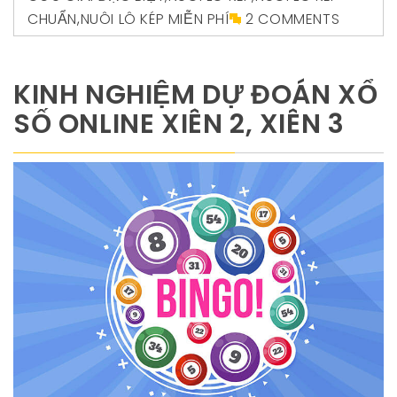
CHUẨN
,
NUÔI LÔ KÉP MIỄN PHÍ
2 COMMENTS
KINH NGHIỆM DỰ ĐOÁN XỔ
SỐ ONLINE XIÊN 2, XIÊN 3