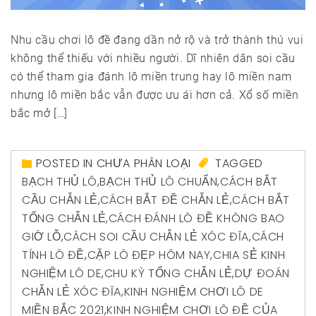
Nhu cầu chơi lô đề đang dần nở rộ và trở thành thú vui
không thể thiếu với nhiều người. Dĩ nhiên dân soi cầu
có thể tham gia đánh lô miền trung hay lô miền nam
nhưng lô miền bắc vẫn được ưu ái hơn cả. Xổ số miền
bắc mở […]
POSTED IN CHƯA PHÂN LOẠI
TAGGED
BẠCH THỦ LÔ
,
BẠCH THỦ LÔ CHUẨN
,
CÁCH BẮT
CẦU CHẴN LẺ
,
CÁCH BẮT ĐỀ CHẴN LẺ
,
CÁCH BẮT
TỔNG CHẴN LẺ
,
CÁCH ĐÁNH LÔ ĐỀ KHÔNG BAO
GIỜ LỖ
,
CÁCH SOI CẦU CHẴN LẺ XÓC ĐĨA
,
CÁCH
TÍNH LÔ ĐỀ
,
CẶP LÔ ĐẸP HÔM NAY
,
CHIA SẺ KINH
NGHIỆM LÔ DE
,
CHU KỲ TỔNG CHẴN LẺ
,
DỰ ĐOÁN
CHẴN LẺ XÓC ĐĨA
,
KINH NGHIỆM CHƠI LÔ DE
MIỀN BẮC 2021
,
KINH NGHIỆM CHƠI LÔ ĐỀ CỦA