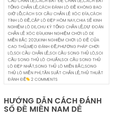
CẦU CHẴN LẺ
,
CÁCH BẮT ĐỀ CHẴN LẺ
,
CÁCH BẮT
TỔNG CHẴN LẺ
,
CÁCH ĐÁNH LÔ ĐỀ KHÔNG BAO
GIỜ LỖ
,
CÁCH SOI CẦU CHẴN LẺ XÓC ĐĨA
,
CÁCH
TÍNH LÔ ĐỀ
,
CẶP LÔ ĐẸP HÔM NAY
,
CHIA SẺ KINH
NGHIỆM LÔ DE
,
CHU KỲ TỔNG CHẴN LẺ
,
DỰ ĐOÁN
CHẴN LẺ XÓC ĐĨA
,
KINH NGHIỆM CHƠI LÔ DE
MIỀN BẮC 2021
,
KINH NGHIỆM CHƠI LÔ ĐỀ CỦA
CAO THỦ
,
MẸO ĐÁNH ĐỀ
,
PHƯƠNG PHÁP CHƠI
LÔ
,
SOI CẦU CHẴN LẺ
,
SOI CẦU SONG THỦ LÔ
,
SOI
CẦU SONG THỦ LÔ CHUẨN
,
SOI CẦU SONG THỦ
LÔ ĐẸP NHẤT
,
SONG THỦ LÔ MIỀN BẮC
,
SONG
THỦ LÔ MIỄN PHÍ
,
TẦN SUẤT CHẴN LẺ
,
THỦ THUẬT
ĐÁNH ĐỀ
2 COMMENTS
HƯỚNG DẪN CÁCH ĐÁNH
SỐ ĐỀ MIỀN NAM DỄ