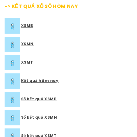
-> KẾT QUẢ XỔ SỐ HÔM NAY
XSMB
XSMN
XSMT
Kết quả hôm nay
Sổ kết quả XSMB
Sổ kết quả XSMN
Sổ kết quả XSMT