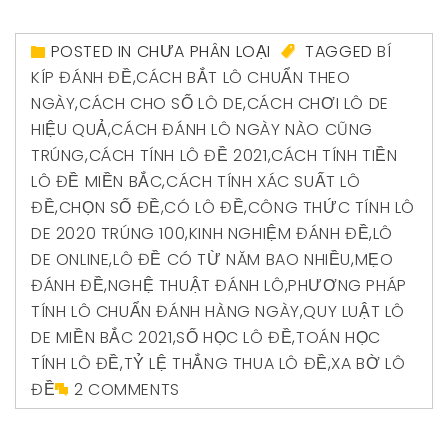
POSTED IN CHƯA PHÂN LOẠI
TAGGED
BÍ
KÍP ĐÁNH ĐỀ
,
CÁCH BẮT LÔ CHUẨN THEO
NGÀY
,
CÁCH CHO SỐ LÔ DE
,
CÁCH CHƠI LÔ DE
HIỆU QUẢ
,
CÁCH ĐÁNH LÔ NGÀY NÀO CŨNG
TRÚNG
,
CÁCH TÍNH LÔ ĐỀ 2021
,
CÁCH TÍNH TIỀN
LÔ ĐỀ MIỀN BẮC
,
CÁCH TÍNH XÁC SUẤT LÔ
ĐỀ
,
CHỌN SỐ ĐỀ
,
CÓ LÔ ĐỀ
,
CÔNG THỨC TÍNH LÔ
DE 2020 TRÚNG 100
,
KINH NGHIỆM ĐÁNH ĐỀ
,
LÔ
DE ONLINE
,
LÔ ĐỀ CÓ TỪ NĂM BAO NHIỀU
,
MẸO
ĐÁNH ĐỀ
,
NGHỆ THUẬT ĐÁNH LÔ
,
PHƯƠNG PHÁP
TÍNH LÔ CHUẨN ĐÁNH HÀNG NGÀY
,
QUY LUẬT LÔ
DE MIỀN BẮC 2021
,
SỐ HỌC LÔ ĐỀ
,
TOÁN HỌC
TÍNH LÔ ĐỀ
,
TỶ LỆ THẮNG THUA LÔ ĐỀ
,
XA BỜ LÔ
ĐỀ
2 COMMENTS