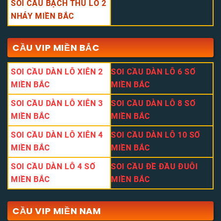
SOI CẦU BẠCH THỦ LÔ 2
NHÁY MIỀN BẮC
CẦU VIP MIỀN BẮC
SOI CẦU DÀN LÔ XIÊN 2
SOI CẦU DÀN LÔ 6 SỐ
MIỀN BẮC
MIỀN BẮC
SOI CẦU DÀN LÔ XIÊN 3
SOI CẦU DÀN LÔ 8 SỐ
MIỀN BẮC
MIỀN BẮC
SOI CẦU DÀN LÔ XIÊN 4
SOI CẦU DÀN LÔ 10 SỐ
MIỀN BẮC
MIỀN BẮC
SOI CẦU DÀN LÔ 4 SỐ
SOI CẦU ĐỀ ĐẦU ĐUÔI
MIỀN BẮC
MIỀN BẮC
CẦU VIP MIỀN NAM