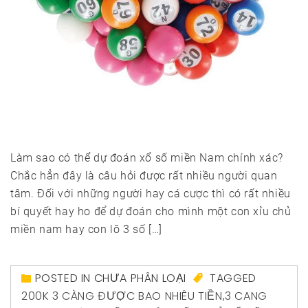
Làm sao có thể dự đoán xổ số miền Nam chính xác?
Chắc hẳn đây là câu hỏi được rất nhiều người quan
tâm. Đối với những người hay cá cược thì có rất nhiều
bí quyết hay ho để dự đoán cho mình một con xỉu chủ
miền nam hay con lô 3 số […]
POSTED IN CHƯA PHÂN LOẠI
TAGGED
200K 3 CÀNG ĐƯỢC BAO NHIÊU TIỀN
,
3 CANG