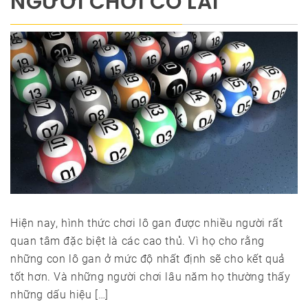
NGƯỜI CHƠI CÓ LÃI
Hiện nay, hình thức chơi lô gan được nhiều người rất
quan tâm đặc biệt là các cao thủ. Vì họ cho rằng
những con lô gan ở mức độ nhất định sẽ cho kết quả
tốt hơn. Và những người chơi lâu năm họ thường thấy
những dấu hiệu […]