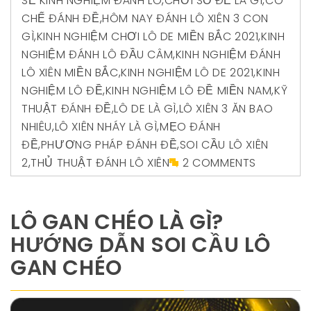
SẺ KINH NGHIỆM ĐÁNH LÔ
,
CHƠI SỐ ĐỀ LÀ GÌ
,
CÓ
CHẾ ĐÁNH ĐỀ
,
HÔM NAY ĐÁNH LÔ XIÊN 3 CON
GÌ
,
KINH NGHIỆM CHƠI LÔ DE MIỀN BẮC 2021
,
KINH
NGHIỆM ĐÁNH LÔ ĐẦU CÂM
,
KINH NGHIỆM ĐÁNH
LÔ XIÊN MIỀN BẮC
,
KINH NGHIỆM LÔ DE 2021
,
KINH
NGHIỆM LÔ ĐỀ
,
KINH NGHIỆM LÔ ĐỀ MIỀN NAM
,
KỸ
THUẬT ĐÁNH ĐỀ
,
LÔ DE LÀ GÌ
,
LÔ XIÊN 3 ĂN BAO
NHIÊU
,
LÔ XIÊN NHÁY LÀ GÌ
,
MẸO ĐÁNH
ĐỀ
,
PHƯƠNG PHÁP ĐÁNH ĐỀ
,
SOI CẦU LÔ XIÊN
2
,
THỦ THUẬT ĐÁNH LÔ XIÊN
2 COMMENTS
LÔ GAN CHÉO LÀ GÌ?
HƯỚNG DẪN SOI CẦU LÔ
GAN CHÉO