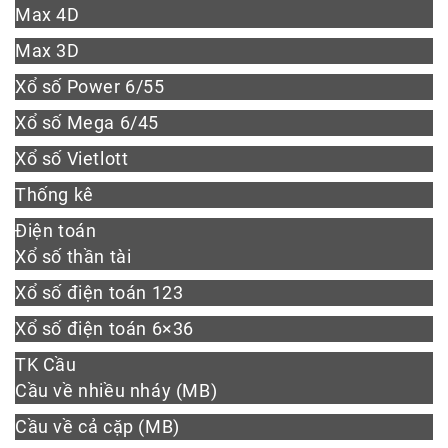
Max 4D
Max 3D
Xổ số Power 6/55
Xổ số Mega 6/45
Xổ số Vietlott
Thống kê
Điện toán
Xổ số thần tài
Xổ số điện toán 123
Xổ số điện toán 6×36
TK Cầu
Cầu về nhiều nháy (MB)
Cầu về cả cặp (MB)