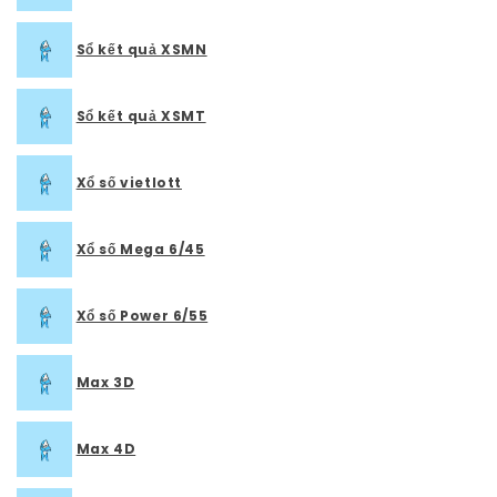
Sổ kết quả XSMN
Sổ kết quả XSMT
Xổ số vietlott
Xổ số Mega 6/45
Xổ số Power 6/55
Max 3D
Max 4D