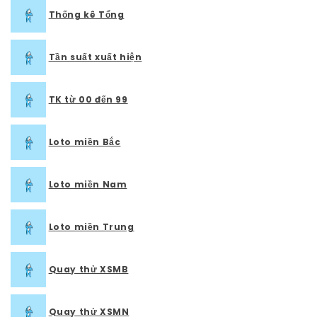
Thống kê Tổng
Tần suất xuất hiện
TK từ 00 đến 99
Loto miền Bắc
Loto miền Nam
Loto miền Trung
Quay thử XSMB
Quay thử XSMN