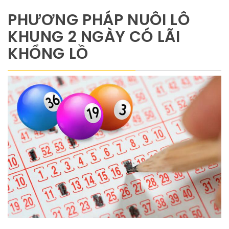
PHƯƠNG PHÁP NUÔI LÔ
KHUNG 2 NGÀY CÓ LÃI
KHỔNG LỒ