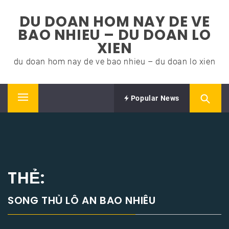
Skip
DU DOAN HOM NAY DE VE
to
BAO NHIEU – DU DOAN LO
content
XIEN
du doan hom nay de ve bao nhieu – du doan lo xien
Popular News
Primary
Menu
THẺ:
SONG THỦ LÔ AN BAO NHIÊU