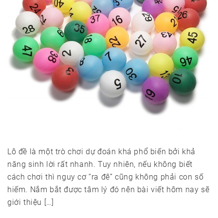
Lô đề là một trò chơi dự đoán khá phổ biến bởi khả
năng sinh lời rất nhanh. Tuy nhiên, nếu không biết
cách chơi thì nguy cơ “ra đê” cũng không phải con số
hiếm. Nắm bắt được tâm lý đó nên bài viết hôm nay sẽ
giới thiệu […]