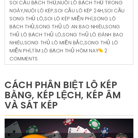
SOI CẦU BẠCH THỦ
,
NUÔI LÔ BẠCH THỦ TRONG
NGÀY
,
NUÔI LÔ KÉP
,
SOI CẦU LÔ KÉP 24H
,
SOI CẦU
SONG THỦ LÔ
,
SOI LÔ KÉP MIỄN PHÍ
,
SONG LÔ
BẠCH THỦ
,
SONG THỦ LÔ AN BAO NHIÊU
,
SONG
THỦ LÔ BẠCH THỦ LÔ
,
SONG THỦ LÔ ĐÁNH BAO
NHIÊU
,
SONG THỦ LÔ MIỀN BẮC
,
SONG THỦ LÔ
MIỄN PHÍ
,
TÌM LÔ BẠCH THỦ HÔM NAY
2
COMMENTS
CÁCH PHÂN BIỆT LÔ KÉP
BẰNG, KÉP LỆCH, KÉP ÂM
VÀ SÁT KÉP