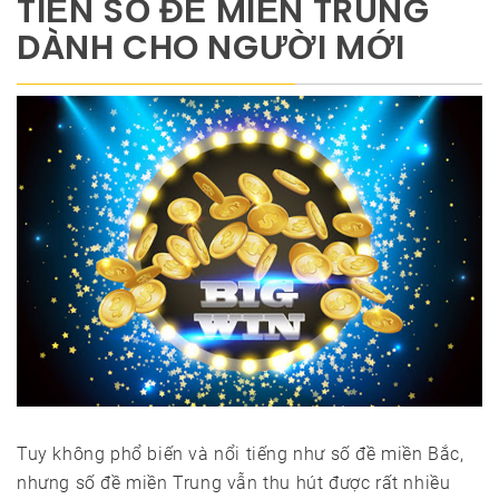
TIỀN SỐ ĐỀ MIỀN TRUNG
DÀNH CHO NGƯỜI MỚI
Tuy không phổ biến và nổi tiếng như số đề miền Bắc,
nhưng số đề miền Trung vẫn thu hút được rất nhiều