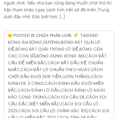
người chơi. Nếu như bạn cũng đang muốn chơi thử thì
hãy tham khảo ngay cách tính tiền số đề miền Trung
dưới đây nhé. Đặc biệt hơn, […]
POSTED IN CHƯA PHÂN LOẠI
TAGGED
BÓNG ÂM BÓNG DƯƠNG
,
BÓNG BÁT QUÁI LÔ
ĐỀ
,
BÓNG BÁT QUÁI TRONG LÔ ĐỀ
,
BÓNG CỦA
CÁC CON SỐ
,
BÓNG DỤNG BÓNG ÂM
,
CÁCH BẮT
CẦU ĐỀ MIỀN BẮC
,
CÁCH BẮT ĐẦU ĐỀ CHUẨN
NHẤT
,
CÁCH BẮT LÔ CHUẨN THEO NGÀY
,
CÁCH
CHƠI ĐẦU ĐUÔI SERI TIỀN LUÔN THẮNG
,
CÁCH
ĐÁNH DE 3 CÀNG
,
CÁCH ĐÁNH ĐẦU ĐUÔI MIỀN
BẮC
,
CÁCH ĐÁNH LÔ ĐẦU
,
CÁCH ĐÁNH LÔ NGÀY
NÀO CŨNG TRÚNG
,
CÁCH SOI CẦU DE
,
CÁCH SOI
CẦU ĐẶC BIỆT MIỀN BẮC
,
CÁCH SOI CẦU LÔ
2021
,
CÁCH SOI CẦU LÔ CHÍNH XÁC 100
,
CÁCH SOI
CẦU LÔ MIỀN BẮC 2021
,
CÁCH TÍNH DE ĐẦU