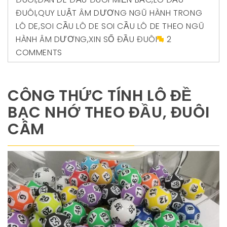
ĐUÔI
,
QUY LUẬT ÂM DƯƠNG NGŨ HÀNH TRONG
LÔ DE
,
SOI CẦU LÔ DE SOI CẦU LÔ DE THEO NGŨ
HÀNH ÂM DƯƠNG
,
XIN SỐ ĐẦU ĐUÔI
2
COMMENTS
CÔNG THỨC TÍNH LÔ ĐỀ
BẠC NHỚ THEO ĐẦU, ĐUÔI
CÂM