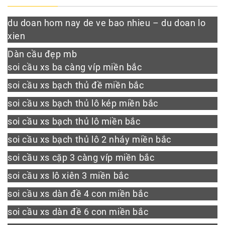
du doan hom nay de ve bao nhieu – du doan lo
xien
Dàn cầu đẹp mb
soi cầu xs ba càng víp miền bắc
soi cầu xs bạch thủ đề miền bắc
soi cầu xs bạch thủ lô kép miền bắc
soi cầu xs bạch thủ lô miền bắc
soi cầu xs bạch thủ lô 2 nháy miền bắc
soi cầu xs cặp 3 càng víp miền bắc
soi cầu xs lô xiên 3 miền bắc
soi cầu xs dàn đề 4 con miền bắc
soi cầu xs dàn đề 6 con miền bắc