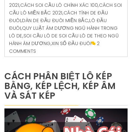
2021
,
CÁCH SOI CẦU LÔ CHÍNH XÁC 100
,
CÁCH SOI
CẦU LÔ MIỀN BẮC 2021
,
CÁCH TÍNH DE ĐẦU
ĐUÔI
,
DÀN DE ĐẦU ĐUÔI MIỀN BẮC
,
LÔ ĐẦU
ĐUÔI
,
QUY LUẬT ÂM DƯƠNG NGŨ HÀNH TRONG
LÔ DE
,
SOI CẦU LÔ DE SOI CẦU LÔ DE THEO NGŨ
HÀNH ÂM DƯƠNG
,
XIN SỐ ĐẦU ĐUÔI
2
COMMENTS
CÁCH PHÂN BIỆT LÔ KÉP
BẰNG, KÉP LỆCH, KÉP ÂM
VÀ SÁT KÉP