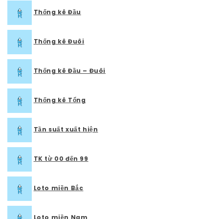
Thống kê Đầu
Thống kê Đuôi
Thống kê Đầu – Đuôi
Thống kê Tổng
Tần suất xuất hiện
TK từ 00 đến 99
Loto miền Bắc
Loto miền Nam