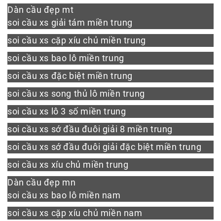
Dàn cầu đẹp mt
soi cầu xs giải tám miền trung
soi cầu xs cặp xíu chủ miền trung
soi cầu xs bao lô miền trung
soi cầu xs đặc biệt miền trung
soi cầu xs song thủ lô miền trung
soi cầu xs lô 3 số miền trung
soi cầu xs sớ đầu đuôi giải 8 miền trung
soi cầu xs sớ đầu đuôi giải đặc biệt miền trung
soi cầu xs xíu chủ miền trung
Dàn cầu đẹp mn
soi cầu xs bao lô miền nam
soi cầu xs cặp xíu chủ miền nam