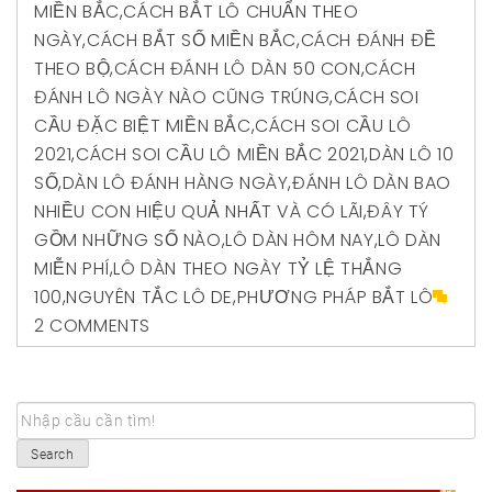
MIỀN BẮC
,
CÁCH BẮT LÔ CHUẨN THEO
NGÀY
,
CÁCH BẮT SỐ MIỀN BẮC
,
CÁCH ĐÁNH ĐỀ
THEO BỘ
,
CÁCH ĐÁNH LÔ DÀN 50 CON
,
CÁCH
ĐÁNH LÔ NGÀY NÀO CŨNG TRÚNG
,
CÁCH SOI
CẦU ĐẶC BIỆT MIỀN BẮC
,
CÁCH SOI CẦU LÔ
2021
,
CÁCH SOI CẦU LÔ MIỀN BẮC 2021
,
DÀN LÔ 10
SỐ
,
DÀN LÔ ĐÁNH HÀNG NGÀY
,
ĐÁNH LÔ DÀN BAO
NHIỀU CON HIỆU QUẢ NHẤT VÀ CÓ LÃI
,
ĐÂY TÝ
GỒM NHỮNG SỐ NÀO
,
LÔ DÀN HÔM NAY
,
LÔ DÀN
MIỄN PHÍ
,
LÔ DÀN THEO NGÀY TỶ LỆ THẮNG
100
,
NGUYÊN TẮC LÔ DE
,
PHƯƠNG PHÁP BẮT LÔ
2 COMMENTS
Search