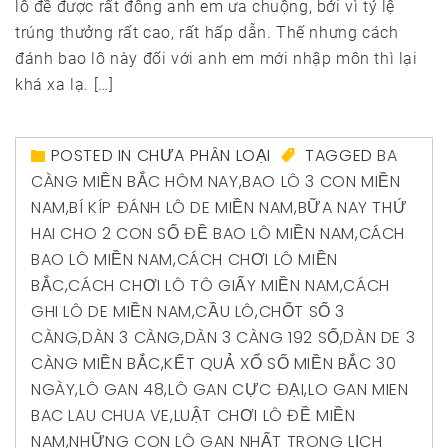
lô đề được rất đông anh em ưa chuộng, bởi vì tỷ lệ
trúng thưởng rất cao, rất hấp dẫn. Thế nhưng cách
đánh bao lô này đối với anh em mới nhập môn thì lại
khá xa lạ. […]
POSTED IN CHƯA PHÂN LOẠI
TAGGED
BA
CÀNG MIỀN BẮC HÔM NAY
,
BAO LÔ 3 CON MIỀN
NAM
,
BÍ KÍP ĐÁNH LÔ DE MIỀN NAM
,
BỮA NAY THỨ
HAI CHO 2 CON SỐ ĐỀ BAO LÔ MIỀN NAM
,
CÁCH
BAO LÔ MIỀN NAM
,
CÁCH CHƠI LÔ MIỀN
BẮC
,
CÁCH CHƠI LÔ TÔ GIẤY MIỀN NAM
,
CÁCH
GHI LÔ DE MIỀN NAM
,
CẦU LÔ
,
CHỐT SỐ 3
CÀNG
,
DÀN 3 CÀNG
,
DÀN 3 CÀNG 192 SỐ
,
DÀN DE 3
CÀNG MIỀN BẮC
,
KẾT QUẢ XỔ SỐ MIỀN BẮC 30
NGÀY
,
LÔ GAN 48
,
LÔ GAN CỰC ĐẠI
,
LO GAN MIEN
BAC LAU CHUA VE
,
LUẬT CHƠI LÔ ĐỀ MIỀN
NAM
,
NHỮNG CON LÔ GAN NHẤT TRONG LỊCH