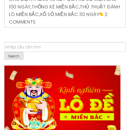
100 NGÀY
,
THỐNG KÊ MIỀN BẮC
,
THỦ THUẬT ĐÁNH
LÔ MIỀN BẮC
,
XỔ SỐ MIỀN BẮC 30 NGÀY
2
COMMENTS
Search