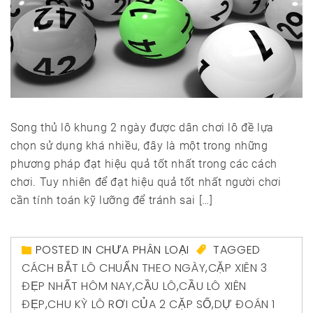
Song thủ lô khung 2 ngày được dân chơi lô đề lựa
chọn sử dụng khá nhiều, đây là một trong những
phương pháp đạt hiệu quả tốt nhất trong các cách
chơi. Tuy nhiên để đạt hiệu quả tốt nhất người chơi
cần tính toán kỹ lưỡng để tránh sai […]
POSTED IN CHƯA PHÂN LOẠI
TAGGED
CÁCH BẮT LÔ CHUẨN THEO NGÀY
,
CẶP XIÊN 3
ĐẸP NHẤT HÔM NAY
,
CẦU LÔ
,
CẦU LÔ XIÊN
ĐẸP
,
CHU KỲ LÔ RƠI CỦA 2 CẶP SỐ
,
DỰ ĐOÁN 1