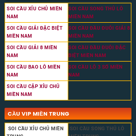
SOI CẦU XỈU CHỦ MIỀN
SOI CẦU SONG THỦ LÔ
NAM
MIỀN NAM
SOI CẦU GIẢI ĐẶC BIỆT
SOI CẦU ĐẦU ĐUÔI GIẢI 8
MIỀN NAM
MIỀN NAM
SOI CẦU GIẢI 8 MIỀN
SOI CẦU ĐẦU ĐUÔI ĐẶC
NAM
BIỆT MIỀN NAM
SOI CẦU BAO LÔ MIỀN
SOI CẦU LÔ 3 SỐ MIỀN
NAM
NAM
SOI CẦU CẶP XỈU CHỦ
MIỀN NAM
CẦU VIP MIỀN TRUNG
SOI CẦU XỈU CHỦ MIỀN
SOI CẦU SONG THỦ LÔ