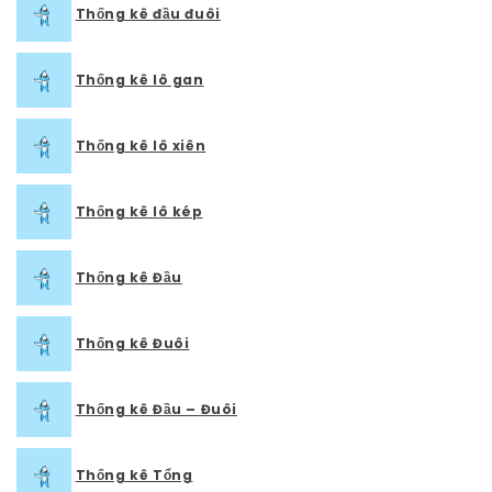
Thống kê đầu đuôi
Thống kê lô gan
Thống kê lô xiên
Thống kê lô kép
Thống kê Đầu
Thống kê Đuôi
Thống kê Đầu – Đuôi
Thống kê Tổng