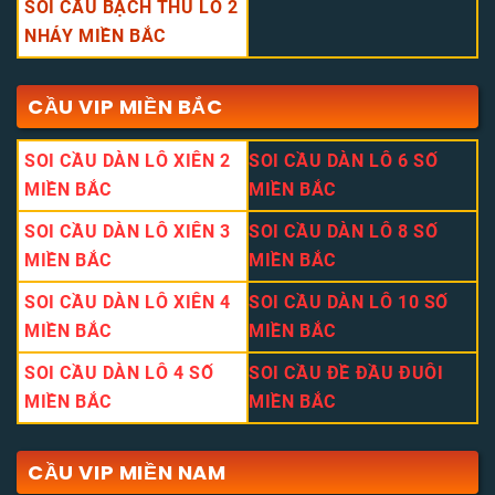
SOI CẦU BẠCH THỦ LÔ 2
NHÁY MIỀN BẮC
CẦU VIP MIỀN BẮC
SOI CẦU DÀN LÔ XIÊN 2
SOI CẦU DÀN LÔ 6 SỐ
MIỀN BẮC
MIỀN BẮC
SOI CẦU DÀN LÔ XIÊN 3
SOI CẦU DÀN LÔ 8 SỐ
MIỀN BẮC
MIỀN BẮC
SOI CẦU DÀN LÔ XIÊN 4
SOI CẦU DÀN LÔ 10 SỐ
MIỀN BẮC
MIỀN BẮC
SOI CẦU DÀN LÔ 4 SỐ
SOI CẦU ĐỀ ĐẦU ĐUÔI
MIỀN BẮC
MIỀN BẮC
CẦU VIP MIỀN NAM