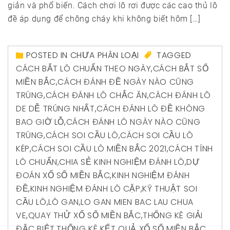
giản và phổ biến. Cách chơi lô rơi được các cao thủ lô
đề áp dụng để chông cháy khi không biết hôm […]
POSTED IN CHƯA PHÂN LOẠI
TAGGED
CÁCH BẮT LÔ CHUẨN THEO NGÀY
,
CÁCH BẮT SỐ
MIỀN BẮC
,
CÁCH ĐÁNH ĐỀ NGÀY NÀO CŨNG
TRÚNG
,
CÁCH ĐÁNH LÔ CHẮC ĂN
,
CÁCH ĐÁNH LÔ
DE DỄ TRÚNG NHẤT
,
CÁCH ĐÁNH LÔ ĐỀ KHÔNG
BAO GIỜ LỖ
,
CÁCH ĐÁNH LÔ NGÀY NÀO CŨNG
TRÚNG
,
CÁCH SOI CẦU LÔ
,
CÁCH SOI CẦU LÔ
KÉP
,
CÁCH SOI CẦU LÔ MIỀN BẮC 2021
,
CÁCH TÍNH
LÔ CHUẨN
,
CHIA SẺ KINH NGHIỆM ĐÁNH LÔ
,
DỰ
ĐOÁN XỔ SỐ MIỀN BẮC
,
KINH NGHIỆM ĐÁNH
ĐỀ
,
KINH NGHIỆM ĐÁNH LÔ CẶP
,
KỸ THUẬT SOI
CẦU LÔ
,
LÔ GAN
,
LO GAN MIEN BAC LAU CHUA
VE
,
QUAY THỬ XỔ SỐ MIỀN BẮC
,
THỐNG KÊ GIẢI
ĐẶC BIỆT
,
THỐNG KÊ KẾT QUẢ XỔ SỐ MIỀN BẮC