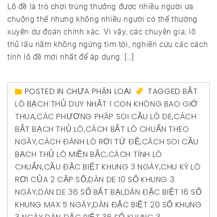
Lô đề là trò chơi trúng thưởng được nhiều người ưa
chuộng thế nhưng không nhiều người có thể thường
xuyên dự đoán chính xác. Vì vậy, các chuyên gia, lô
thủ lâu năm không ngừng tìm tòi, nghiên cứu các cách
tính lô đề mới nhất để áp dụng. […]
POSTED IN CHƯA PHÂN LOẠI
TAGGED
BẮT
LÔ BẠCH THỦ DUY NHẤT 1 CON KHÔNG BAO GIỜ
THUA
,
CÁC PHƯƠNG PHÁP SOI CẦU LÔ DE
,
CÁCH
BẮT BẠCH THỦ LÔ
,
CÁCH BẮT LÔ CHUẨN THEO
NGÀY
,
CÁCH ĐÁNH LÔ RƠI TỪ ĐỀ
,
CÁCH SOI CẦU
BẠCH THỦ LÔ MIỀN BẮC
,
CÁCH TÍNH LÔ
CHUẨN
,
CẦU ĐẶC BIỆT KHUNG 3 NGÀY
,
CHU KỲ LÔ
RƠI CỦA 2 CẶP SỐ
,
DÀN DE 10 SỐ KHUNG 3
NGÀY
,
DÀN DE 36 SỐ BẤT BẠI
,
DÀN ĐẶC BIỆT 16 SỐ
KHUNG MAX 5 NGÀY
,
DÀN ĐẶC BIỆT 20 SỐ KHUNG