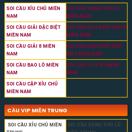
SOI CẦU XỈU CHỦ MIỀN
SOI CẦU SONG THỦ LÔ
NAM
MIỀN NAM
SOI CẦU GIẢI ĐẶC BIỆT
SOI CẦU ĐẦU ĐUÔI GIẢI 8
MIỀN NAM
MIỀN NAM
SOI CẦU GIẢI 8 MIỀN
SOI CẦU ĐẦU ĐUÔI ĐẶC
NAM
BIỆT MIỀN NAM
SOI CẦU BAO LÔ MIỀN
SOI CẦU LÔ 3 SỐ MIỀN
NAM
NAM
SOI CẦU CẶP XỈU CHỦ
MIỀN NAM
CẦU VIP MIỀN TRUNG
SOI CẦU XỈU CHỦ MIỀN
SOI CẦU SONG THỦ LÔ