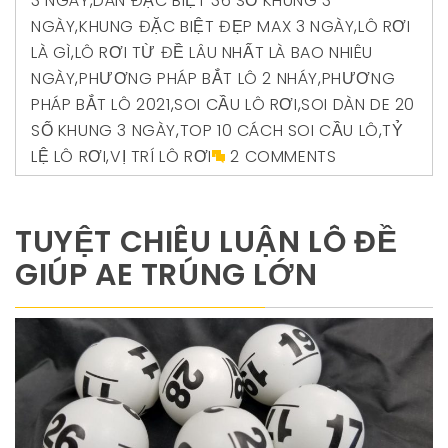
3 NGÀY
,
DÀN ĐẶC BIỆT 36 SỐ KHUNG 3
NGÀY
,
KHUNG ĐẶC BIỆT ĐẸP MAX 3 NGÀY
,
LÔ RƠI
LÀ GÌ
,
LÔ RƠI TỪ ĐỀ LÂU NHẤT LÀ BAO NHIÊU
NGÀY
,
PHƯƠNG PHÁP BẮT LÔ 2 NHÁY
,
PHƯƠNG
PHÁP BẮT LÔ 2021
,
SOI CẦU LÔ RƠI
,
SOI DÀN DE 20
SỐ KHUNG 3 NGÀY
,
TOP 10 CÁCH SOI CẦU LÔ
,
TỶ
LỆ LÔ RƠI
,
VỊ TRÍ LÔ RƠI
2 COMMENTS
TUYỆT CHIÊU LUẬN LÔ ĐỀ
GIÚP AE TRÚNG LỚN