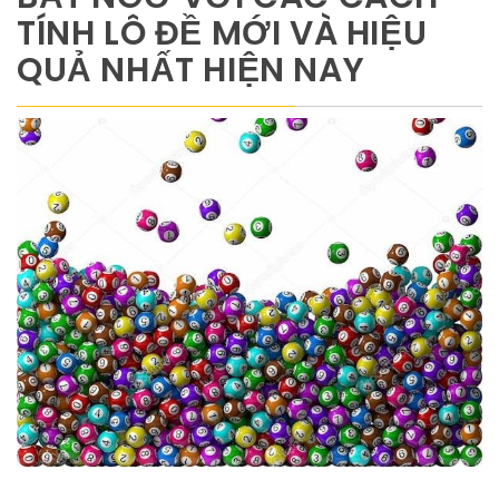
TÍNH LÔ ĐỀ MỚI VÀ HIỆU
QUẢ NHẤT HIỆN NAY