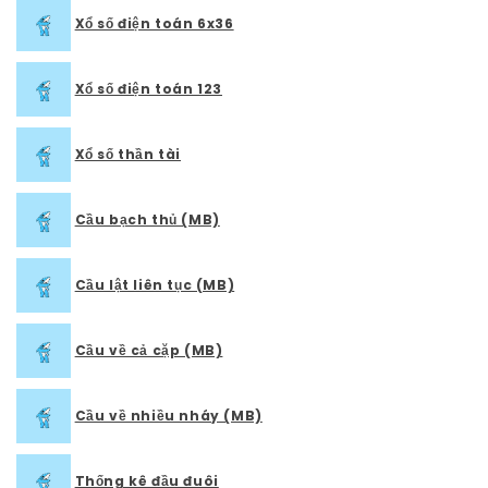
Xổ số điện toán 6x36
Xổ số điện toán 123
Xổ số thần tài
Cầu bạch thủ (MB)
Cầu lật liên tục (MB)
Cầu về cả cặp (MB)
Cầu về nhiều nháy (MB)
Thống kê đầu đuôi