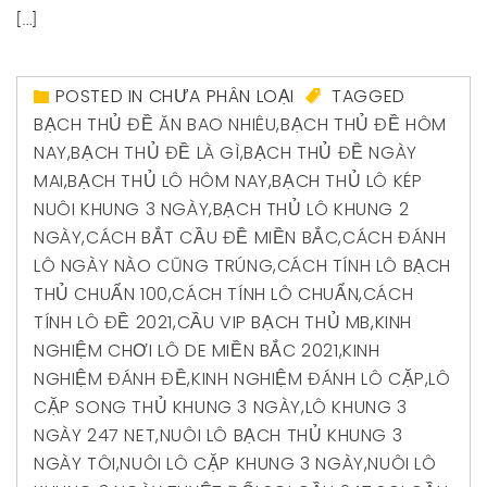
[…]
POSTED IN CHƯA PHÂN LOẠI
TAGGED
BẠCH THỦ ĐỀ ĂN BAO NHIÊU
,
BẠCH THỦ ĐỀ HÔM
NAY
,
BẠCH THỦ ĐỀ LÀ GÌ
,
BẠCH THỦ ĐỀ NGÀY
MAI
,
BẠCH THỦ LÔ HÔM NAY
,
BẠCH THỦ LÔ KÉP
NUÔI KHUNG 3 NGÀY
,
BẠCH THỦ LÔ KHUNG 2
NGÀY
,
CÁCH BẮT CẦU ĐỀ MIỀN BẮC
,
CÁCH ĐÁNH
LÔ NGÀY NÀO CŨNG TRÚNG
,
CÁCH TÍNH LÔ BẠCH
THỦ CHUẨN 100
,
CÁCH TÍNH LÔ CHUẨN
,
CÁCH
TÍNH LÔ ĐỀ 2021
,
CẦU VIP BẠCH THỦ MB
,
KINH
NGHIỆM CHƠI LÔ DE MIỀN BẮC 2021
,
KINH
NGHIỆM ĐÁNH ĐỀ
,
KINH NGHIỆM ĐÁNH LÔ CẶP
,
LÔ
CẶP SONG THỦ KHUNG 3 NGÀY
,
LÔ KHUNG 3
NGÀY 247 NET
,
NUÔI LÔ BẠCH THỦ KHUNG 3
NGÀY TÔI
,
NUÔI LÔ CẶP KHUNG 3 NGÀY
,
NUÔI LÔ