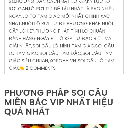
SỐ
,
HƯỚNG DẪN CÁCH BẮT LÔ KÉP
,
KỲ LỤC LÔ
RƠI GAN
,
LÔ RƠI TỪ ĐỀ LÂU NHẤT LÀ BAO NHIÊU
NGÀY
,
LÔ TÔ TAM GIÁC MỚI NHẤT CHÍNH XÁC
NHẤT
,
NUÔI LÔ RƠI TỪ ĐỀ
,
PHƯƠNG PHÁP NUÔI
CẶP LÔ KÉP
,
PHƯƠNG PHÁP TÍNH LÔ CHUẨN
ĐÁNH HÀNG NGÀY
,
PT LÔ KÉP TỪ ĐẶC BIỆT VÀ
GIẢI NHẤT
,
SOI CẦU LÔ HÌNH TAM GIÁC
,
SOI CẦU
LÔ TAM GIÁC
,
SOI CẦU TAM ĐẢO
,
SOI CẦU TAM
GIÁC SIÊU CHUẨN
,
XOSO88 VN SOI CẦU LÔ TAM
GIÁC
2 COMMENTS
PHƯƠNG PHÁP SOI CẦU
MIỀN BẮC VIP NHẤT HIỆU
QUẢ NHẤT