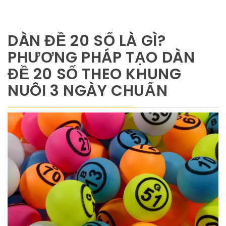
DÀN ĐỀ 20 SỐ LÀ GÌ?
PHƯƠNG PHÁP TẠO DÀN
ĐỀ 20 SỐ THEO KHUNG
NUÔI 3 NGÀY CHUẨN