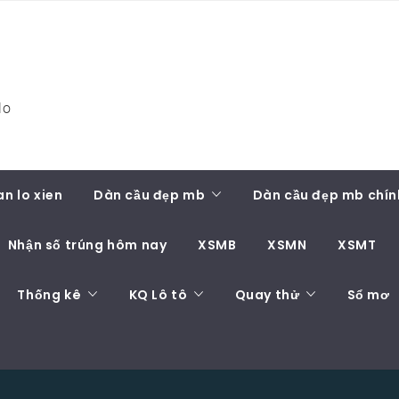
lo
n lo xien
Dàn cầu đẹp mb
Dàn cầu đẹp mb chín
Nhận số trúng hôm nay
XSMB
XSMN
XSMT
Thống kê
KQ Lô tô
Quay thử
Sổ mơ