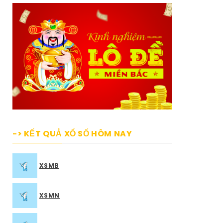
-> KẾT QUẢ XỔ SỐ HÔM NAY
XSMB
XSMN