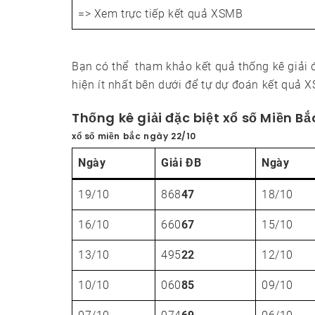
=> Xem trực tiếp kết quả XSMB
Bạn có thể tham khảo kết quả thống kê giải đ
hiện ít nhất bên dưới để tự dự đoán kết quả
Thống kê giải đặc biệt xổ số Miền Bắ
xổ số miền bắc ngày 22/10
Ngày
Giải ĐB
Ngày
19/10
868
47
18/10
16/10
660
67
15/10
13/10
495
22
12/10
10/10
060
85
09/10