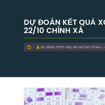
DỰ ĐOÁN KẾT QUẢ X
22/10 CHÍNH XÁ
du doan hom nay de ve bao nhieu - 